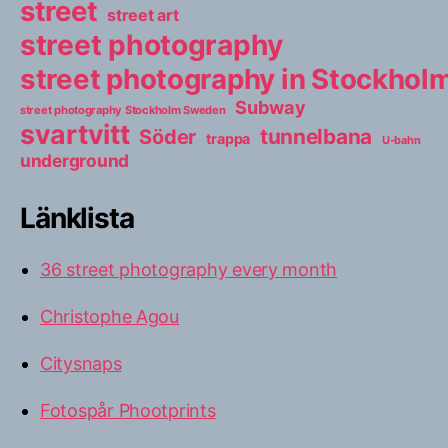
street
street art
street photography
street photography in Stockho
Subway
street photography Stockholm Sweden
svartvitt
tunnelbana
Söder
trappa
U-bahn
underground
Länklista
36 street photography every month
Christophe Agou
Citysnaps
Fotospår Phootprints