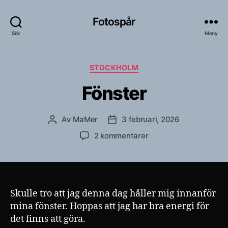
Fotospår
Sök
Meny
Kategorier
STOCKHOLM
Fönster
Av
MaMer
3 februari, 2026
Inläggsförfattare
Inläggsdatum
till
2 kommentarer
Fönster
Skulle tro att jag denna dag håller mig innanför
mina fönster. Hoppas att jag har bra energi för
det finns att göra.