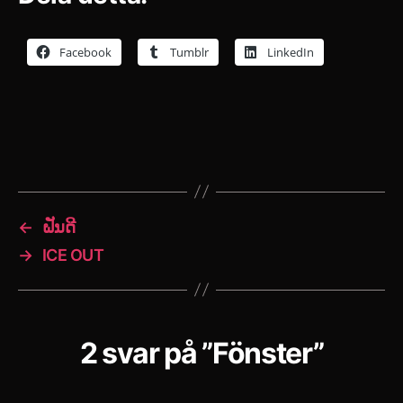
Facebook
Tumblr
LinkedIn
←
ຝັນດີ
→
ICE OUT
2 svar på ”Fönster”