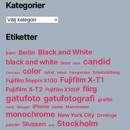
Kategorier
Kategorier
Etiketter
Black and White
Berlin
barn
candid
black and white
buss
bänk
color
cykel
fotoutställning
fotboll
Fotografiska
Centralen
Fujifilm X-T1
Fujifilm finepix X100
färg
Fujifilm X-T2
Fujifilm X100F
gatufoto
gatufotografi
graffiti
iPhone
Manchester
klotter
hund
Hötorget
monochrome
New York City
Orminge
Stockholm
Slussen
porträtt
snö