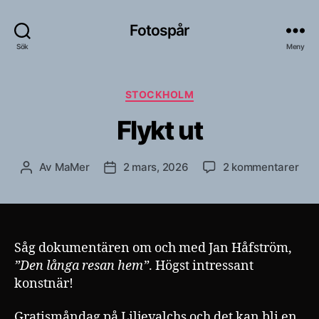
Fotospår
Sök
Meny
Kategorier
STOCKHOLM
Flykt ut
till
Av
MaMer
2 mars, 2026
2 kommentarer
Inläggsförfattare
Inläggsdatum
Flyk
ut
Såg dokumentären om och med Jan Håfström,
”Den långa resan hem”
. Högst intressant
konstnär!
Gratismåndag på Liljevalchs och det kan bli en