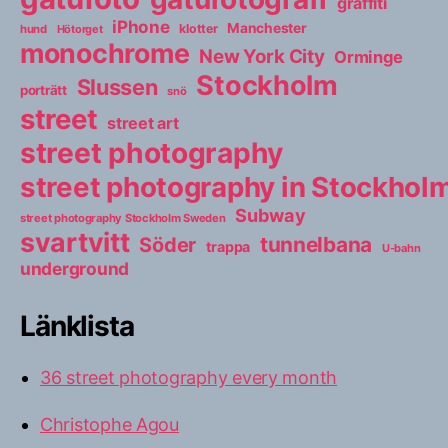
graffiti
iPhone
Manchester
klotter
hund
Hötorget
monochrome
New York City
Orminge
Stockholm
Slussen
porträtt
snö
street
street art
street photography
street photography in Stockho
Subway
street photography Stockholm Sweden
svartvitt
tunnelbana
Söder
trappa
U-bahn
underground
Länklista
36 street photography every month
Christophe Agou