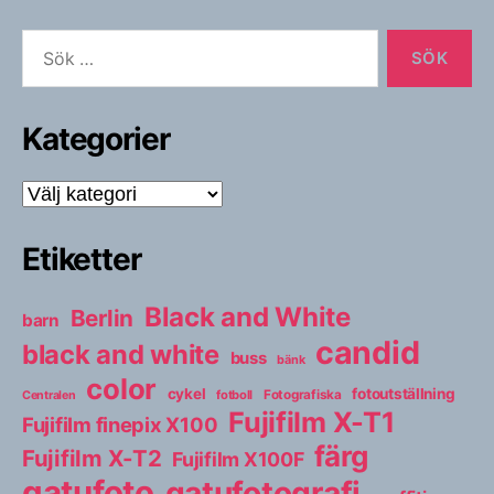
Sök
efter:
Kategorier
Kategorier
Etiketter
Black and White
Berlin
barn
candid
black and white
buss
bänk
color
cykel
fotoutställning
fotboll
Fotografiska
Centralen
Fujifilm X-T1
Fujifilm finepix X100
färg
Fujifilm X-T2
Fujifilm X100F
gatufoto
gatufotografi