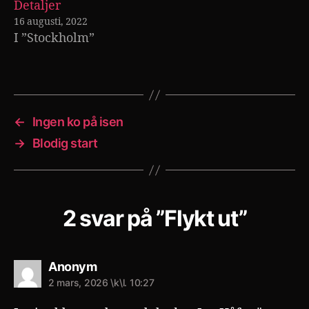
Detaljer
16 augusti, 2022
I ”Stockholm”
←
Ingen ko på isen
→
Blodig start
2 svar på ”Flykt ut”
säger:
Anonym
2 mars, 2026 \k\l. 10:27