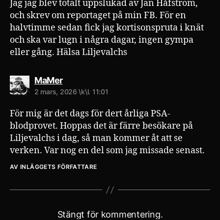
Jag jag blev totalt uppslukad av Jan Håfström,
och skrev om reportaget på min FB. För en
halvtimme sedan fick jag kortisonspruta i knät
och ska var lugn i några dagar, ingen gympa
eller gång. Hälsa Liljevalchs
säger:
MaMer
2 mars, 2026 \k\l. 11:01
För mig är det dags för dert årliga PSA-
blodprovet. Hoppas det är färre besökare på
Liljevalchs i dag, så man kommer åt att se
verken. Var nog en del som jag missade senast.
AV INLÄGGETS FÖRFATTARE
Stängt för kommentering.