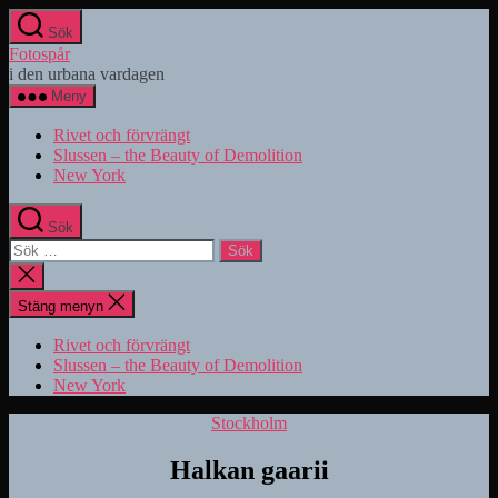
Hoppa
Sök
till
Fotospår
innehåll
i den urbana vardagen
Meny
Rivet och förvrängt
Slussen – the Beauty of Demolition
New York
Sök
Sök
efter:
Stäng
sökningen
Stäng menyn
Rivet och förvrängt
Slussen – the Beauty of Demolition
New York
Kategorier
Stockholm
Halkan gaarii