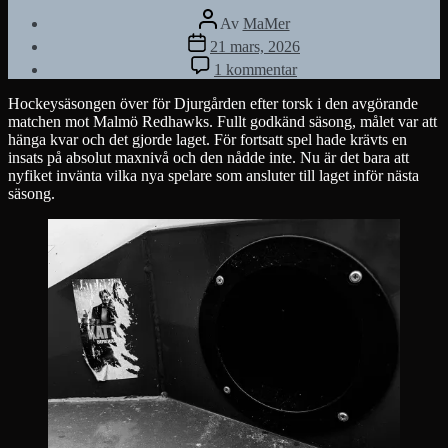
Inläggsförfattare
Av
MaMer
Inläggsdatum
21 mars, 2026
till
1 kommentar
Halkan
gaarii
Hockeysäsongen över för Djurgården efter torsk i den avgörande
matchen mot Malmö Redhawks. Fullt godkänd säsong, målet var att
hänga kvar och det gjorde laget. För fortsatt spel hade krävts en
insats på absolut maxnivå och den nådde inte. Nu är det bara att
nyfiket invänta vilka nya spelare som ansluter till laget inför nästa
säsong.