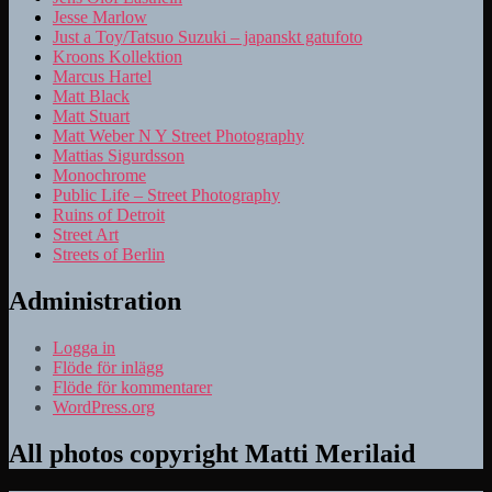
Jesse Marlow
Just a Toy/Tatsuo Suzuki – japanskt gatufoto
Kroons Kollektion
Marcus Hartel
Matt Black
Matt Stuart
Matt Weber N Y Street Photography
Mattias Sigurdsson
Monochrome
Public Life – Street Photography
Ruins of Detroit
Street Art
Streets of Berlin
Administration
Logga in
Flöde för inlägg
Flöde för kommentarer
WordPress.org
All photos copyright Matti Merilaid