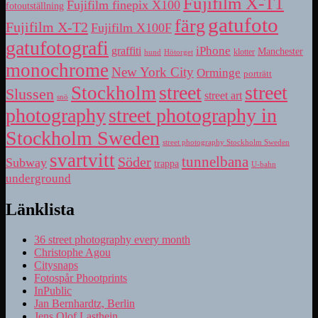
Fujifilm X-T1
Fujifilm finepix X100
fotoutställning
gatufoto
färg
Fujifilm X-T2
Fujifilm X100F
gatufotografi
iPhone
graffiti
Manchester
klotter
hund
Hötorget
monochrome
New York City
Orminge
porträtt
street
street
Stockholm
Slussen
street art
snö
photography
street photography in
Stockholm Sweden
street photography Stockholm Sweden
svartvitt
tunnelbana
Söder
Subway
trappa
U-bahn
underground
Länklista
36 street photography every month
Christophe Agou
Citysnaps
Fotospår Phootprints
InPublic
Jan Bernhardtz, Berlin
Jens Olof Lasthein