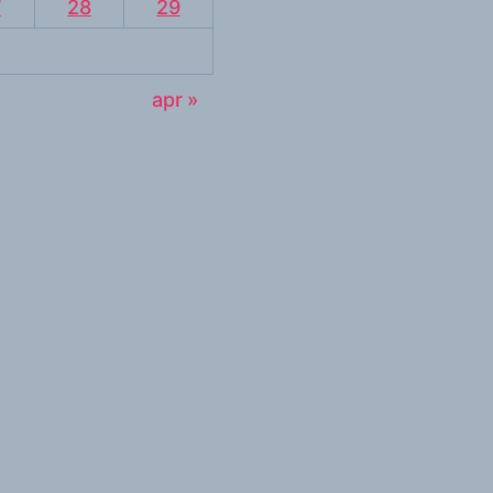
7
28
29
apr »