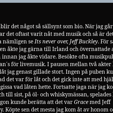
 blir det något så sällsynt som bio. När jag gå
har det oftast varit nåt med musik och så är de
a nämligen se
Its never over, Jeff Buckley
. För 
en åkte jag gärna till Irland och övernattade a
 innan jag åkte vidare. Besökte ofta musikp
n´s för livemusik. I pausen mellan två akter
 låt jag genast gillade stort. Ingen på puben k
ad det var för låt och det gick inte att med hjä
 gissa vad låten hette. Fortsatte jaga när jag k
h till sist, på öl- och whiskymässan, spelades
gon kunde berätta att det var
Grace
med Jeff
y. Köpte sen det mesta jag kom åt av honom 