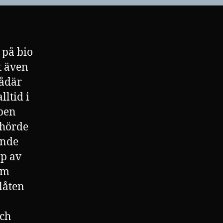
r på bio
t även
sådär
lltid i
uben
 hörde
unde
lp av
om
 låten
och