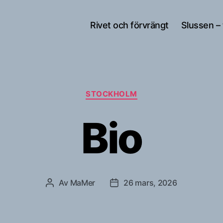
Rivet och förvrängt
Slussen –
Kategorier
STOCKHOLM
Bio
Av
MaMer
26 mars, 2026
Inläggsförfattare
Inläggsdatum