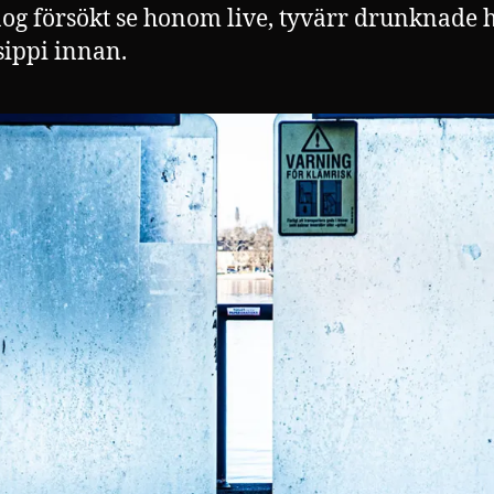
og försökt se honom live, tyvärr drunknade h
sippi innan.