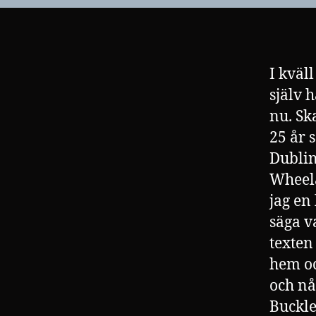
I kväll
själv 
nu. Sk
25 år s
Dublin
Wheela
jag en
säga v
texten
hem oc
och nå
Buckle