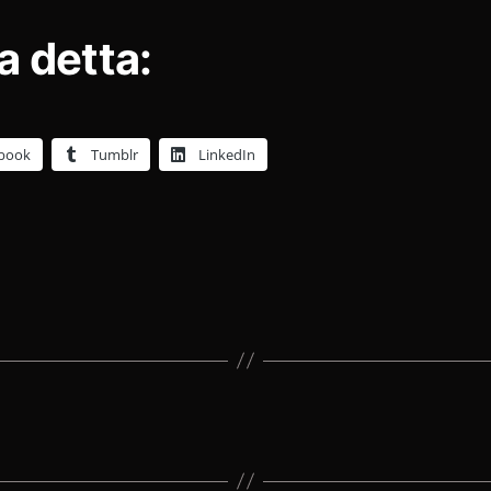
a detta:
book
Tumblr
LinkedIn