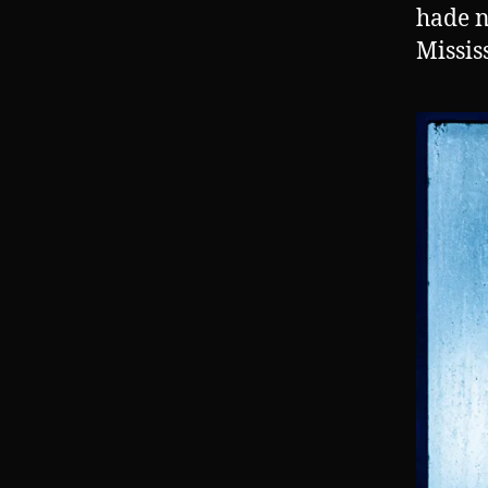
hade n
Missis