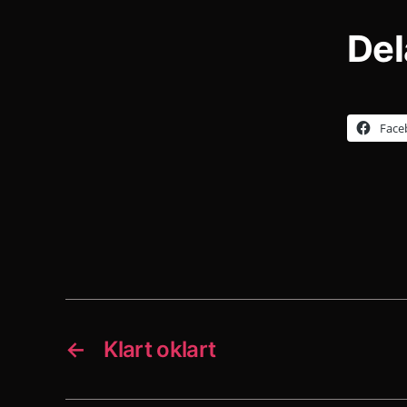
Del
Face
←
Klart oklart