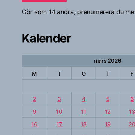
Gör som 14 andra, prenumerera du me
Kalender
mars 2026
M
T
O
T
F
2
3
4
5
6
9
10
11
12
1
16
17
18
19
2