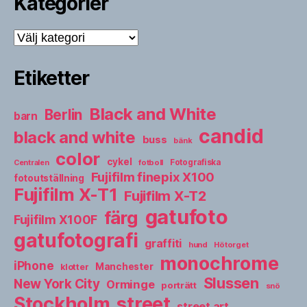
Kategorier
Kategorier
Etiketter
Black and White
Berlin
barn
candid
black and white
buss
bänk
color
cykel
fotboll
Fotografiska
Centralen
Fujifilm finepix X100
fotoutställning
Fujifilm X-T1
Fujifilm X-T2
gatufoto
färg
Fujifilm X100F
gatufotografi
graffiti
hund
Hötorget
monochrome
iPhone
Manchester
klotter
Slussen
New York City
Orminge
porträtt
snö
street
Stockholm
street art