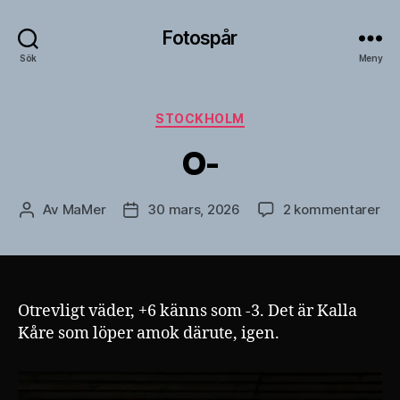
Fotospår
Sök
Meny
Kategorier
STOCKHOLM
O-
till
Av
MaMer
30 mars, 2026
2 kommentarer
Inläggsförfattare
Inläggsdatum
O-
Otrevligt väder, +6 känns som -3. Det är Kalla
Kåre som löper amok därute, igen.