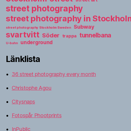
street photography
street photography in Stockho
Subway
street photography Stockholm Sweden
svartvitt
tunnelbana
Söder
trappa
underground
U-bahn
Länklista
36 street photography every month
Christophe Agou
Citysnaps
Fotospår Phootprints
InPublic