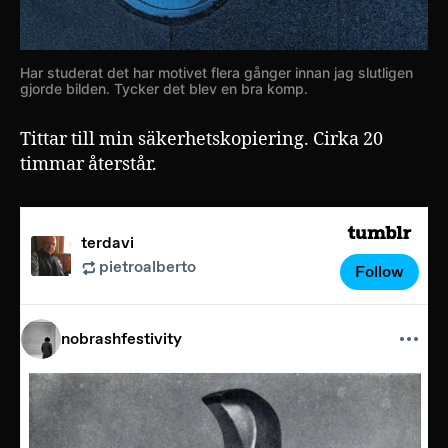
Har studerat det har motivet flera gånger innan jag slutligen
gjorde bilden. Tycker det blev en bra komp.
Tittar till min säkerhetskopiering. Cirka 20
timmar återstår.