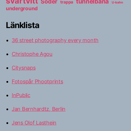
svartvitt
tunnelbana
Söder
trappa
U-bahn
underground
Länklista
36 street photography every month
Christophe Agou
Citysnaps
Fotospår Phootprints
InPublic
Jan Bernhardtz, Berlin
Jens Olof Lasthein