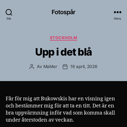
Fotospår
Sök
Meny
Kategorier
STOCKHOLM
Upp i det blå
Av
MaMer
16 april, 2026
Inläggsförfattare
Inläggsdatum
Får för mig att Bukowskis har en visning igen
och bestämmer mig för att ta en titt. Det är en
bra uppvärmning inför vad som komma skall
under återstoden av veckan.