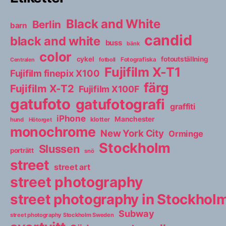
Black and White
Berlin
barn
candid
black and white
buss
bänk
color
cykel
fotoutställning
fotboll
Fotografiska
Centralen
Fujifilm X-T1
Fujifilm finepix X100
färg
Fujifilm X-T2
Fujifilm X100F
gatufoto
gatufotografi
graffiti
iPhone
Manchester
klotter
hund
Hötorget
monochrome
New York City
Orminge
Stockholm
Slussen
porträtt
snö
street
street art
street photography
street photography in Stockho
Subway
street photography Stockholm Sweden