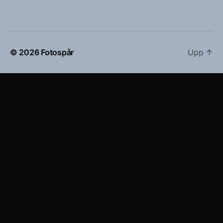
© 2026
Fotospår
Upp
↑