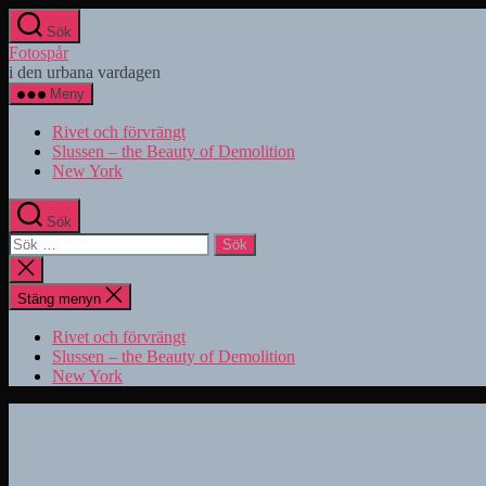
Hoppa
Sök
till
Fotospår
innehåll
i den urbana vardagen
Meny
Rivet och förvrängt
Slussen – the Beauty of Demolition
New York
Sök
Sök
efter:
Stäng
sökningen
Stäng menyn
Rivet och förvrängt
Slussen – the Beauty of Demolition
New York