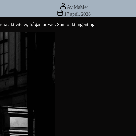
Inläggsförfattare
Av
MaMer
Inläggsdatum
17 april, 2026
 aktiviteter, frågan är vad. Sannolikt ingenting.