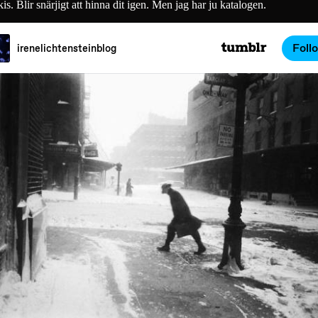
. Blir snärjigt att hinna dit igen. Men jag har ju katalogen.