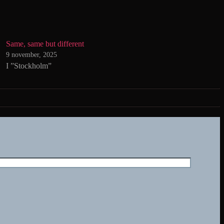
Same, same but different
9 november, 2025
I ”Stockholm”