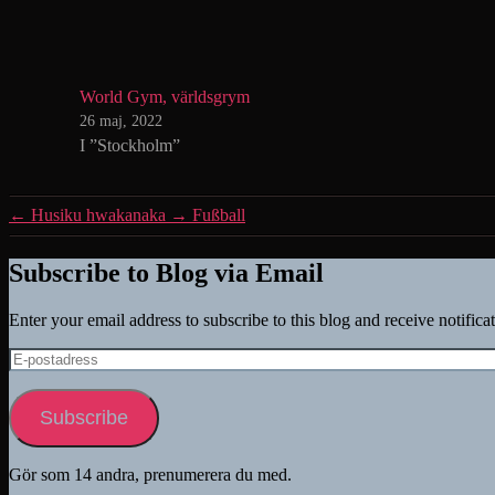
World Gym, världsgrym
26 maj, 2022
I ”Stockholm”
←
Husiku hwakanaka
→
Fußball
Subscribe to Blog via Email
Enter your email address to subscribe to this blog and receive notifica
E-
postadress
Subscribe
Gör som 14 andra, prenumerera du med.