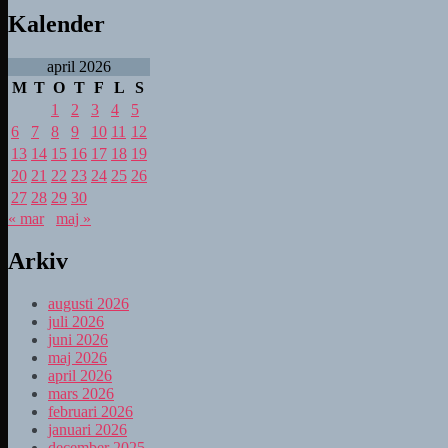
Kalender
april 2026
M
T
O
T
F
L
S
1
2
3
4
5
6
7
8
9
10
11
12
13
14
15
16
17
18
19
20
21
22
23
24
25
26
27
28
29
30
« mar
maj »
Arkiv
augusti 2026
juli 2026
juni 2026
maj 2026
april 2026
mars 2026
februari 2026
januari 2026
december 2025