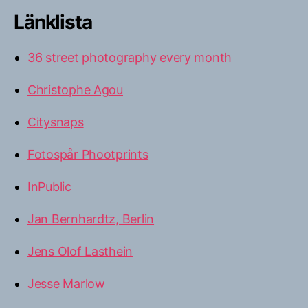
Länklista
36 street photography every month
Christophe Agou
Citysnaps
Fotospår Phootprints
InPublic
Jan Bernhardtz, Berlin
Jens Olof Lasthein
Jesse Marlow