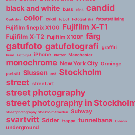
candid
black and white
buss
bänk
color
cykel
fotoutställning
fotboll
Fotografiska
Centralen
Fujifilm X-T1
Fujifilm finepix X100
färg
Fujifilm X-T2
Fujifilm X100F
gatufoto
gatufotografi
graffiti
iPhone
Manchester
klotter
hund
Hötorget
monochrome
New York City
Orminge
Stockholm
Slussen
porträtt
snö
street
street art
street photography
street photography in Stockho
Subway
street photography Stockholm Sweden
svartvitt
tunnelbana
Söder
trappa
U-bahn
underground