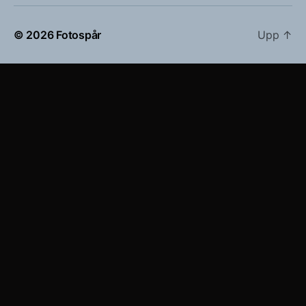
© 2026
Fotospår
Upp
↑