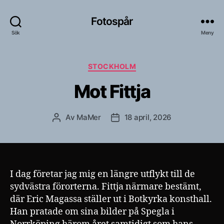
Fotospår
Sök
Meny
Kategorier
STOCKHOLM
Mot Fittja
Av
MaMer
18 april, 2026
Inläggsförfattare
Inläggsdatum
I dag företar jag mig en längre utflykt till de
sydvästra förorterna. Fittja närmare bestämt,
där Eric Magassa ställer ut i Botkyrka konsthall.
Han pratade om sina bilder på Spegla i