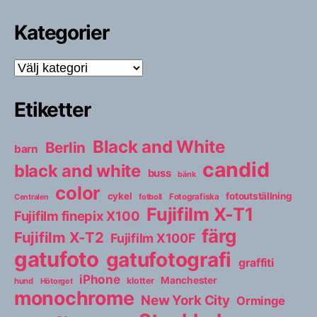
Kategorier
Kategorier
Etiketter
Black and White
Berlin
barn
candid
black and white
buss
bänk
color
cykel
fotoutställning
fotboll
Fotografiska
Centralen
Fujifilm X-T1
Fujifilm finepix X100
färg
Fujifilm X-T2
Fujifilm X100F
gatufoto
gatufotografi
graffiti
iPhone
Manchester
klotter
hund
Hötorget
monochrome
New York City
Orminge