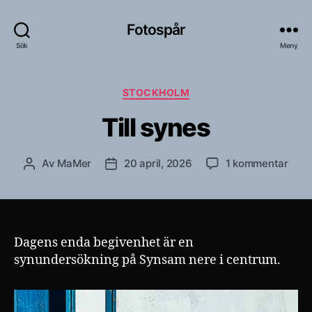
Fotospår
Sök
Meny
Kategorier
STOCKHOLM
Till synes
till
Av
MaMer
20 april, 2026
1 kommentar
Inläggsförfattare
Inläggsdatum
Till
syne
Dagens enda begivenhet är en
synundersökning på Synsam nere i centrum.