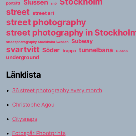
Stockholm
Slussen
porträtt
snö
street
street art
street photography
street photography in Stockho
Subway
street photography Stockholm Sweden
svartvitt
tunnelbana
Söder
trappa
U-bahn
underground
Länklista
36 street photography every month
Christophe Agou
Citysnaps
Fotospår Phootprints