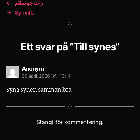
←
رات جو سلام
→
Synvilla
Ett svar på ”Till synes”
säger:
Anonym
20 april, 2026 \k\l. 13:14
Syna synen samman bra
Stängt för kommentering.