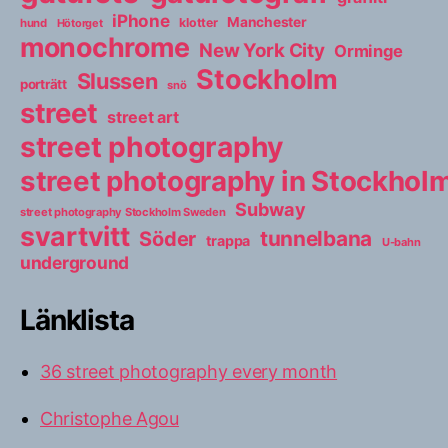
iPhone
Manchester
klotter
hund
Hötorget
monochrome
New York City
Orminge
Stockholm
Slussen
porträtt
snö
street
street art
street photography
street photography in Stockho
Subway
street photography Stockholm Sweden
svartvitt
tunnelbana
Söder
trappa
U-bahn
underground
Länklista
36 street photography every month
Christophe Agou