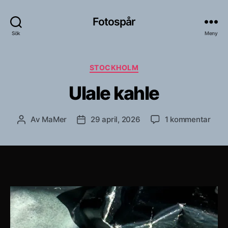
Fotospår
Sök
Meny
Kategorier
STOCKHOLM
Ulale kahle
till
Av
MaMer
29 april, 2026
1 kommentar
Inläggsförfattare
Inläggsdatum
Ulal
kahl