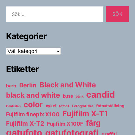
Sök
efter:
Kategorier
Kategorier
Etiketter
Black and White
Berlin
barn
candid
black and white
buss
bänk
color
cykel
fotoutställning
fotboll
Fotografiska
Centralen
Fujifilm X-T1
Fujifilm finepix X100
färg
Fujifilm X-T2
Fujifilm X100F
gatufoto
gatufotografi
graffiti