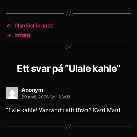
←
Planlöst irrande
→
Irrfärd
Ett svar på ”Ulale kahle”
säger:
Anonym
29 april, 2026 \k\l. 23:08
Ulale kahle! Var får du allt ifrån? Natti Matti