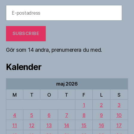
E-
postadress
SUBSCRIBE
Gör som 14 andra, prenumerera du med.
Kalender
maj 2026
M
T
O
T
F
L
S
1
2
3
4
5
6
7
8
9
10
11
12
13
14
15
16
17