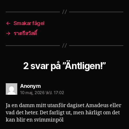
←
Smakar fågel
→
ราตรีสวัสดิ์
2 svar på ”Äntligen!”
säger:
Anonym
10 maj, 2026 \k\l. 17:02
Ja en damm mitt utanför dagiset Amadeus eller
vad det heter. Det farligt ut, men härligt om det
kan blir en svimminpöl