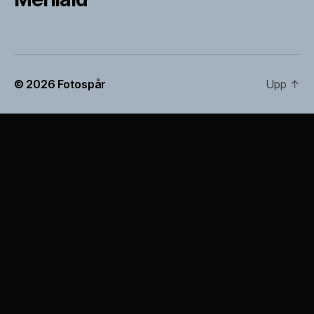
© 2026
Fotospår
Upp
↑