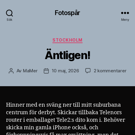
Fotospår
Sök
Meny
Kategorier
STOCKHOLM
Äntligen!
till
Av
MaMer
10 maj, 2026
2 kommentarer
Inläggsförfattare
Inläggsdatum
Äntl
Hinner med en sväng ner till mitt suburbana
centrum för derbyt. Skickar tillbaka Telenors
router i emballaget Tele2:s dito kom i. Behöver
skicka min gamla iPhone också, och