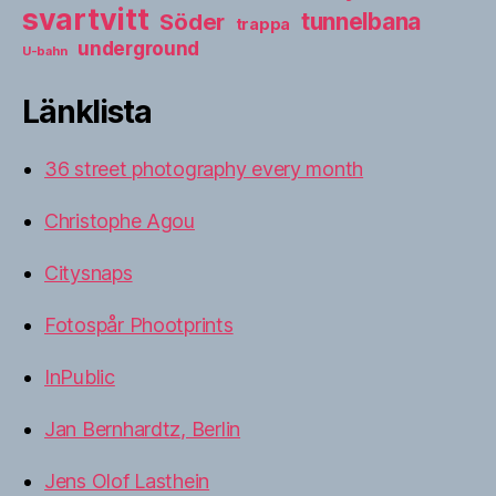
svartvitt
tunnelbana
Söder
trappa
underground
U-bahn
Länklista
36 street photography every month
Christophe Agou
Citysnaps
Fotospår Phootprints
InPublic
Jan Bernhardtz, Berlin
Jens Olof Lasthein