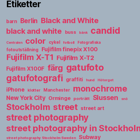
Etiketter
Black and White
Berlin
barn
candid
black and white
buss
bänk
color
cykel
fotboll
Fotografiska
Centralen
Fujifilm finepix X100
fotoutställning
Fujifilm X-T1
Fujifilm X-T2
gatufoto
färg
Fujifilm X100F
gatufotografi
graffiti
hund
Hötorget
monochrome
iPhone
Manchester
klotter
Slussen
New York City
Orminge
porträtt
snö
street
Stockholm
street art
street photography
street photography in Stockho
Subway
street photography Stockholm Sweden