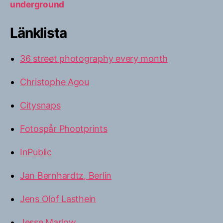
underground
Länklista
36 street photography every month
Christophe Agou
Citysnaps
Fotospår Phootprints
InPublic
Jan Bernhardtz, Berlin
Jens Olof Lasthein
Jesse Marlow