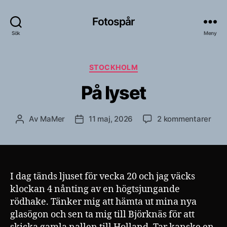
Fotospår
Sök
Meny
Kategorier
STOCKHOLM
På lyset
till
Av
MaMer
11 maj, 2026
2 kommentarer
Inläggsförfattare
Inläggsdatum
På
lyse
I dag tänds ljuset för vecka 20 och jag väcks
klockan 4 nånting av en högtsjungande
rödhake. Tänker mig att hämta ut mina nya
glasögon och sen ta mig till Björknäs för att