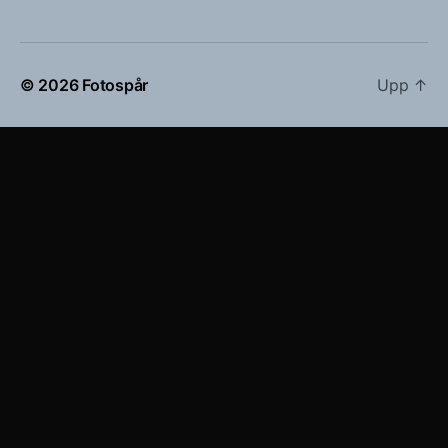
© 2026
Fotospår
Upp
↑