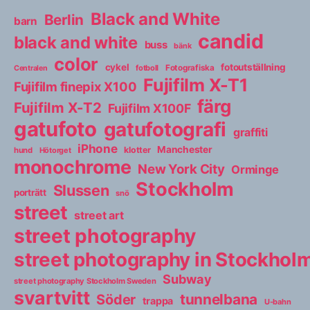
Black and White
Berlin
barn
candid
black and white
buss
bänk
color
cykel
fotoutställning
fotboll
Fotografiska
Centralen
Fujifilm X-T1
Fujifilm finepix X100
färg
Fujifilm X-T2
Fujifilm X100F
gatufoto
gatufotografi
graffiti
iPhone
Manchester
klotter
hund
Hötorget
monochrome
New York City
Orminge
Stockholm
Slussen
porträtt
snö
street
street art
street photography
street photography in Stockho
Subway
street photography Stockholm Sweden
svartvitt
tunnelbana
Söder
trappa
U-bahn