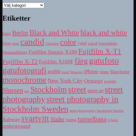
Kategorier
Etiketter
Black and White
black and white
Berlin
barn
candid
color
buss
cykel
bänk
fotboll
Fotografiska
Centralen
Fujifilm X-T1
Fujifilm finepix X100
fotoutställning
gatufoto
färg
Fujifilm X-T2
Fujifilm X100F
gatufotografi
iPhone
graffiti
Manchester
klotter
hund
Hötorget
monochrome
New York City
Orminge
porträtt
street
street
Stockholm
Slussen
street art
snö
photography
street photography in
Stockholm Sweden
street photography Stockholm Sweden
svartvitt
tunnelbana
Söder
Subway
trappa
U-bahn
underground