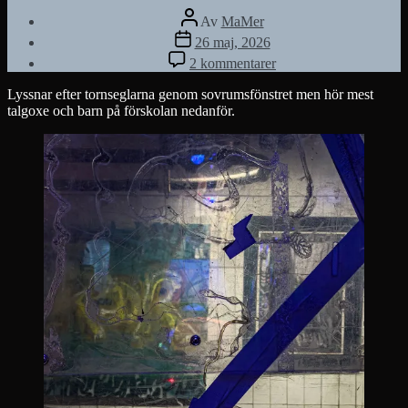
Inläggsförfattare
Av
MaMer
Inläggsdatum
26 maj, 2026
till
2 kommentarer
Polskt
bord
Lyssnar efter tornseglarna genom sovrumsfönstret men hör mest
talgoxe och barn på förskolan nedanför.