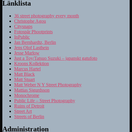
Länklista
36 street photography every month
Christophe Agou
Citysnaps
Fotospår Phootprints
InPublic
Jan Bernhardtz, Berlin
Jens Olof Lasthein
Jesse Marlow
Just a Toy/Tatsuo Suzuki – japanskt gatufoto
Kroons Kollektion
Marcus Hartel
Matt Black
Matt Stuart
Matt Weber N Y Street Photography
Mattias Sigurdsson
Monochrome
Public Life – Street Photography
Ruins of Detroit
Street Art
Streets of Berlin
Administration