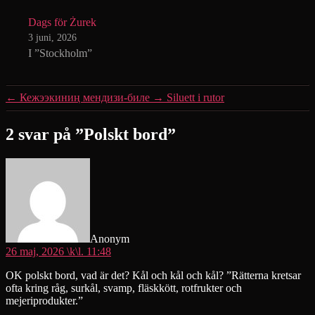
Dags för Żurek
3 juni, 2026
I ”Stockholm”
←
Кежээкиниң мендизи-биле
→
Siluett i rutor
2 svar på ”Polskt bord”
säger:
Anonym
26 maj, 2026 \k\l. 11:48
OK polskt bord, vad är det? Kål och kål och kål? ”Rätterna kretsar
ofta kring råg, surkål, svamp, fläskkött, rotfrukter och
mejeriprodukter.”