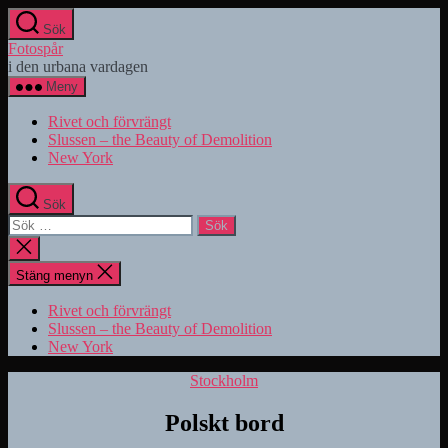
Hoppa
Sök
till
Fotospår
innehåll
i den urbana vardagen
Meny
Rivet och förvrängt
Slussen – the Beauty of Demolition
New York
Sök
Sök
efter:
Stäng
sökningen
Stäng menyn
Rivet och förvrängt
Slussen – the Beauty of Demolition
New York
Kategorier
Stockholm
Polskt bord