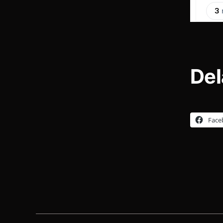
Del
Face