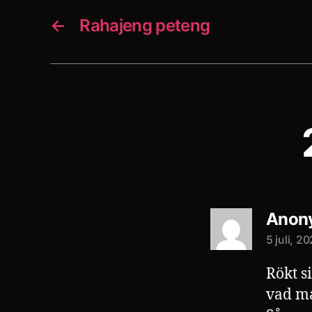
←
Rahajeng peteng
Anon
5 juli, 2
Rökt si
vad ma