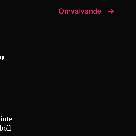
Omvalvande
→
”
 inte
boll.