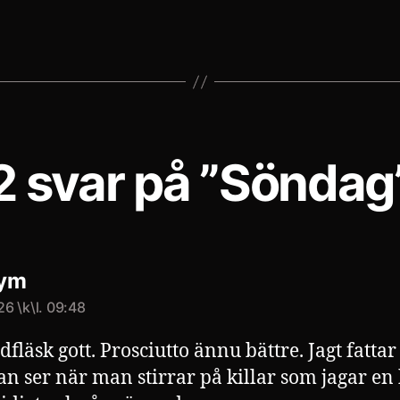
2 svar på ”Söndag
säger:
ym
026 \k\l. 09:48
dfläsk gott. Prosciutto ännu bättre. Jagt fattar
n ser när man stirrar på killar som jagar en 