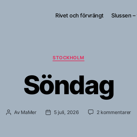
Rivet och förvrängt
Slussen –
Kategorier
STOCKHOLM
Söndag
till
Av
MaMer
5 juli, 2026
2 kommentarer
Inläggsförfattare
Inläggsdatum
Sö