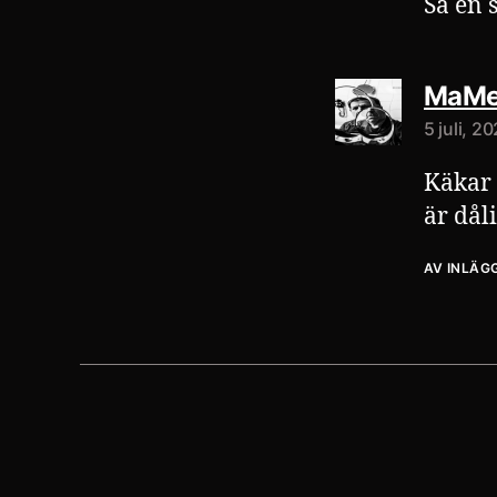
Så en 
MaMe
5 juli, 2
Käkar 
är dåli
AV INLÄG