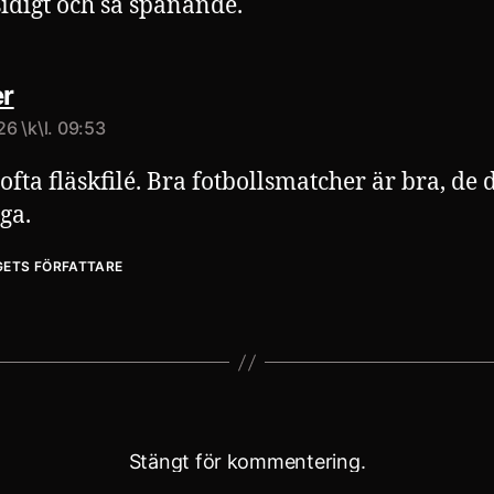
sidigt och så spänande.
säger:
r
026 \k\l. 09:53
ofta fläskfilé. Bra fotbollsmatcher är bra, de 
ga.
GETS FÖRFATTARE
Stängt för kommentering.