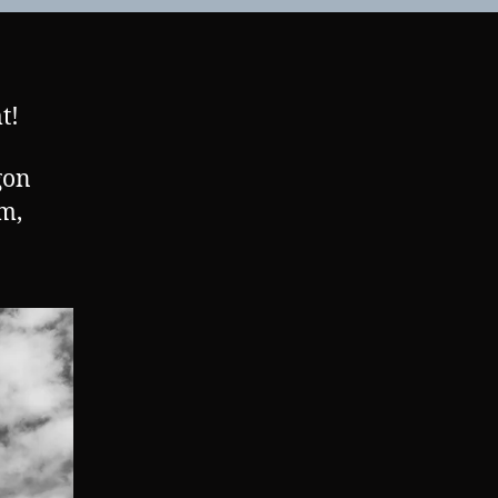
t!
gon
m,