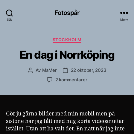
Fotospår
Sök
Meny
Kategorier
STOCKHOLM
En dag i Norrköping
Av
MaMer
22 oktober, 2023
Inläggsförfattare
Inläggsdatum
till
2 kommentarer
En
dag
i
Norrköping
Gör ju gärna bilder med min mobil men på
sistone har jag fått med mig korta videosnuttar
istället. Utan att ha valt det. En natt när jag inte