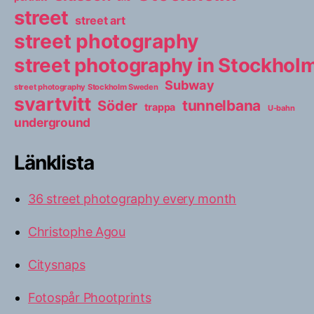
street
street art
street photography
street photography in Stockho
Subway
street photography Stockholm Sweden
svartvitt
tunnelbana
Söder
trappa
U-bahn
underground
Länklista
36 street photography every month
Christophe Agou
Citysnaps
Fotospår Phootprints