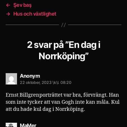
←
Şev baş
→
Hus och växtlighet
2 svar på ”En dag i
Norrköping”
säger:
Anonym
22 oktober, 2023 \k\l. 08:20
Ernst Billgrenporträttet var bra, förvrängt. Han
som inte tycker att van Gogh inte kan måla. Kul
att du hade kul dag i Norrköping.
säger:
MaMer