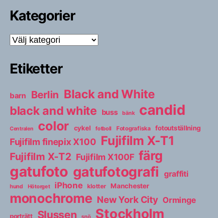
Kategorier
Kategorier
Etiketter
Black and White
Berlin
barn
candid
black and white
buss
bänk
color
cykel
fotoutställning
fotboll
Fotografiska
Centralen
Fujifilm X-T1
Fujifilm finepix X100
färg
Fujifilm X-T2
Fujifilm X100F
gatufoto
gatufotografi
graffiti
iPhone
Manchester
klotter
hund
Hötorget
monochrome
New York City
Orminge
Stockholm
Slussen
porträtt
snö