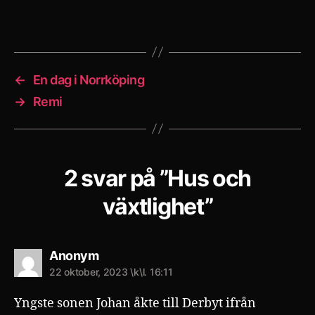
←
En dag i Norrköping
→
Remi
2 svar på ”Hus och
växtlighet”
säger:
Anonym
22 oktober, 2023 \k\l. 16:11
Yngste sonen Johan åkte till Derbyt ifrån