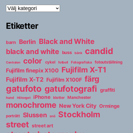
Kategorier
Etiketter
Black and White
Berlin
barn
candid
black and white
buss
bänk
color
cykel
fotoutställning
fotboll
Fotografiska
Centralen
Fujifilm X-T1
Fujifilm finepix X100
färg
Fujifilm X-T2
Fujifilm X100F
gatufoto
gatufotografi
graffiti
iPhone
Manchester
klotter
hund
Hötorget
monochrome
New York City
Orminge
Stockholm
Slussen
porträtt
snö
street
street art