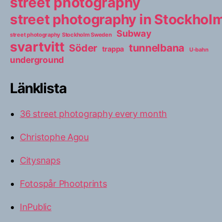
street photography
street photography in Stockho
Subway
street photography Stockholm Sweden
svartvitt
tunnelbana
Söder
trappa
U-bahn
underground
Länklista
36 street photography every month
Christophe Agou
Citysnaps
Fotospår Phootprints
InPublic