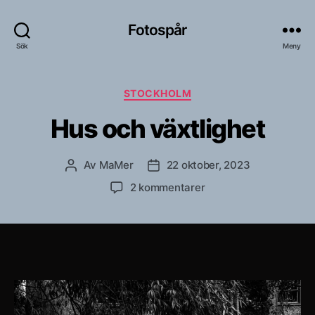
Fotospår
Sök
Meny
Kategorier
STOCKHOLM
Hus och växtlighet
Av
MaMer
22 oktober, 2023
Inläggsförfattare
Inläggsdatum
till
2 kommentarer
Hus
och
växtlighet