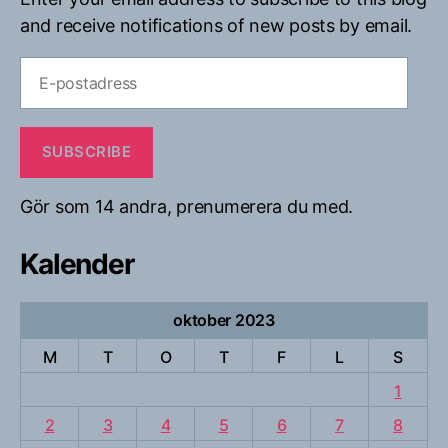
and receive notifications of new posts by email.
E-
postadress
SUBSCRIBE
Gör som 14 andra, prenumerera du med.
Kalender
oktober 2023
M
T
O
T
F
L
S
1
2
3
4
5
6
7
8