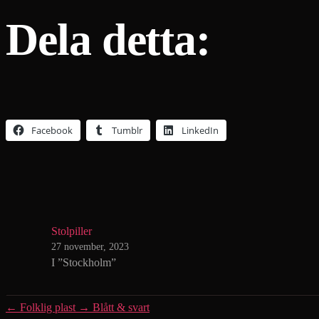
Dela detta:
Facebook
Tumblr
LinkedIn
Stolpiller
27 november, 2023
I ”Stockholm”
←
Folklig plast
→
Blått & svart