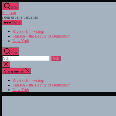
Hoppa
Sök
till
Fotospår
innehåll
i den urbana vardagen
Meny
Rivet och förvrängt
Slussen – the Beauty of Demolition
New York
Sök
Sök
efter:
Stäng
sökningen
Stäng menyn
Rivet och förvrängt
Slussen – the Beauty of Demolition
New York