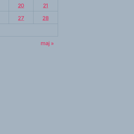
20
21
27
28
maj »