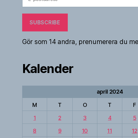
postadress
SUBSCRIBE
Gör som 14 andra, prenumerera du me
Kalender
april 2024
M
T
O
T
F
1
2
3
4
5
8
9
10
11
12