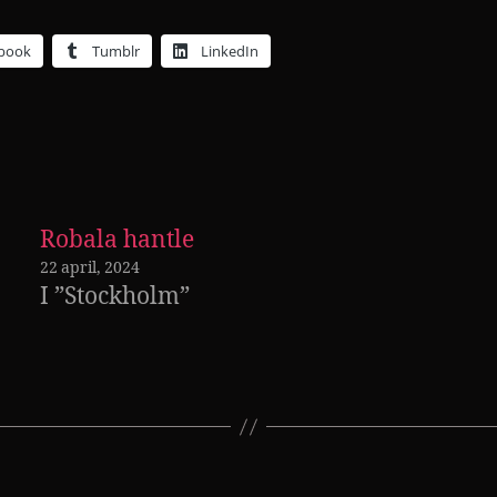
book
Tumblr
LinkedIn
Robala hantle
22 april, 2024
I ”Stockholm”