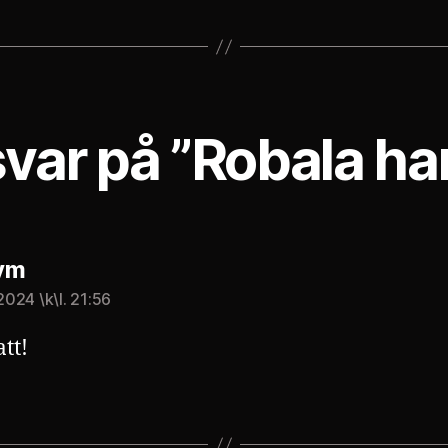
svar på ”Robala ha
säger:
ym
 2024 \k\l. 21:56
tt!