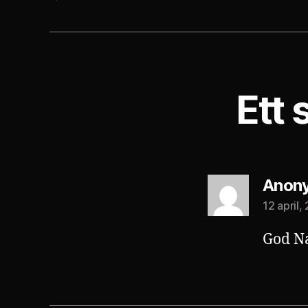
Ett 
Anon
12 april,
God Na