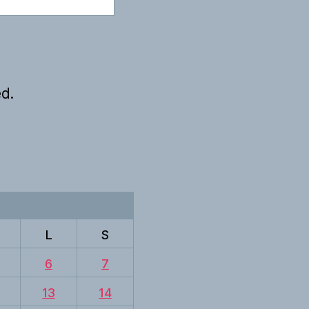
d.
L
S
6
7
13
14