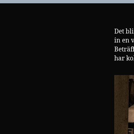
Det bli
in en 
Beträf
har ko