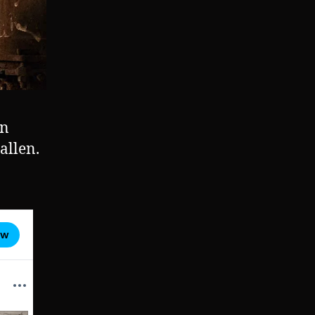
en
allen.