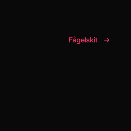
Fågelskit
→
”