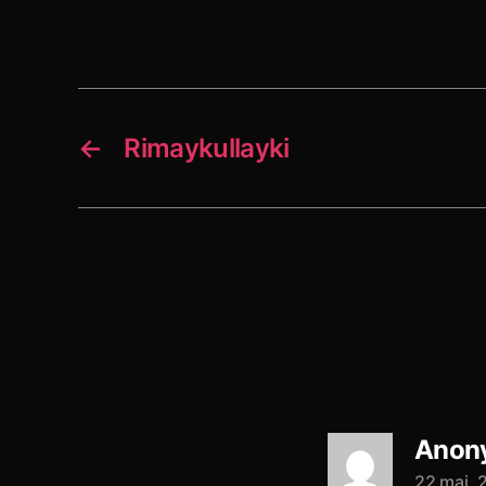
←
Rimaykullayki
Anon
22 maj, 2