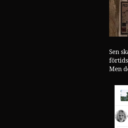
Sen sk
förtid
Men de