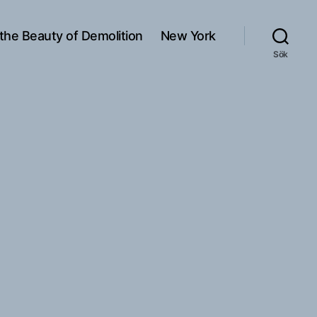
 the Beauty of Demolition
New York
Sök
l
AY