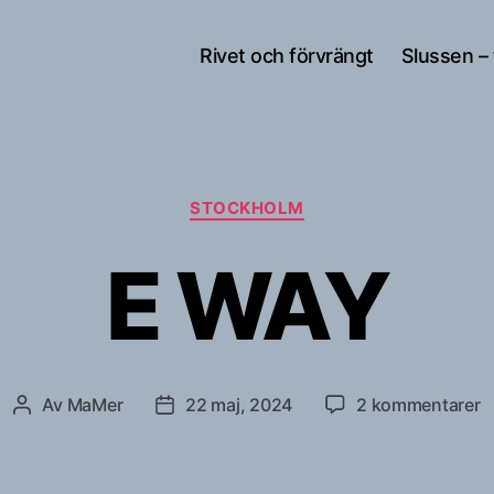
Rivet och förvrängt
Slussen –
Kategorier
STOCKHOLM
E WAY
til
Av
MaMer
22 maj, 2024
2 kommentarer
Inläggsförfattare
Inläggsdatum
E
W