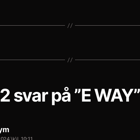
2 svar på ”E WAY
säger:
ym
024 \k\l. 10:11