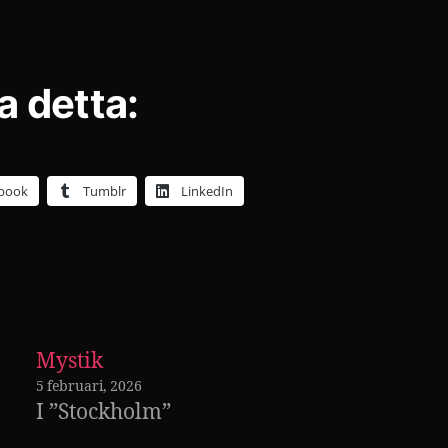
a detta:
book
Tumblr
LinkedIn
Mystik
5 februari, 2026
I ”Stockholm”