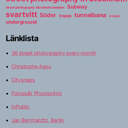
Subway
street photography Stockholm Sweden
svartvitt
tunnelbana
Söder
trappa
U-bahn
underground
Länklista
36 street photography every month
Christophe Agou
Citysnaps
Fotospår Phootprints
InPublic
Jan Bernhardtz, Berlin