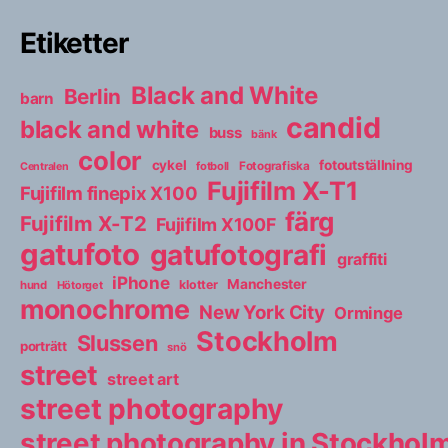
Etiketter
Black and White
Berlin
barn
candid
black and white
buss
bänk
color
cykel
fotoutställning
fotboll
Fotografiska
Centralen
Fujifilm X-T1
Fujifilm finepix X100
färg
Fujifilm X-T2
Fujifilm X100F
gatufoto
gatufotografi
graffiti
iPhone
Manchester
klotter
hund
Hötorget
monochrome
New York City
Orminge
Stockholm
Slussen
porträtt
snö
street
street art
street photography
street photography in Stockho