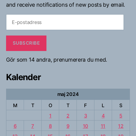
and receive notifications of new posts by email.
E-
postadress
SUBSCRIBE
Gör som 14 andra, prenumerera du med.
Kalender
maj 2024
M
T
O
T
F
L
S
1
2
3
4
5
6
7
8
9
10
11
12