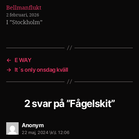
Bellmanflukt
2 februari, 2026
I ”Stockholm”
←
E WAY
→
It´s only onsdag kväll
2 svar på ”Fågelskit”
säger:
Anonym
22 maj, 2024 \k\l. 12:06