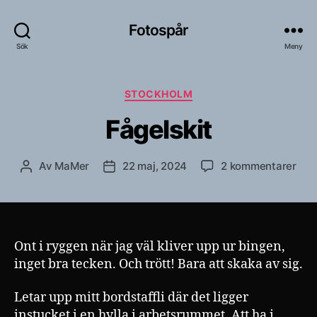
Fotospår
Sök
Meny
Kategorier
STOCKHOLM
Fågelskit
till
Av
MaMer
22 maj, 2024
2 kommentarer
Inläggsförfattare
Inläggsdatum
Fåge
Ont i ryggen när jag väl kliver upp ur bingen,
inget bra tecken. Och trött! Bara att skaka av sig.
Letar upp mitt bordstaffli där det ligger
instucket i en hylla i arbetsrummet. Att ha i