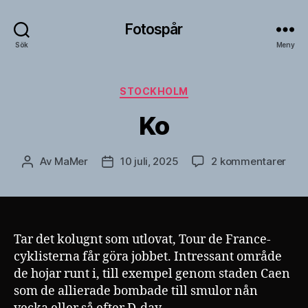
Fotospår
Sök
Meny
Kategorier
STOCKHOLM
Ko
till
Av
MaMer
10 juli, 2025
2 kommentarer
Inläggsförfattare
Inläggsdatum
Ko
Tar det kolugnt som utlovat, Tour de France-
cyklisterna får göra jobbet. Intressant område
de hojar runt i, till exempel genom staden Caen
som de allierade bombade till smulor nån