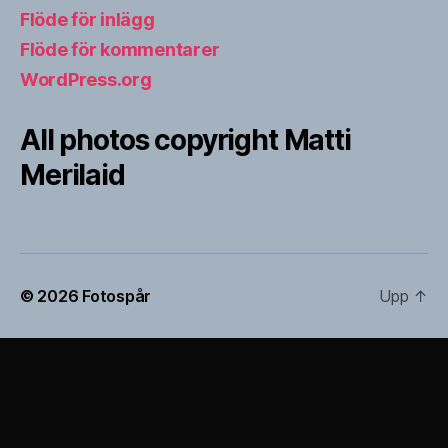
Flöde för inlägg
Flöde för kommentarer
WordPress.org
All photos copyright Matti
Merilaid
© 2026
Fotospår
Upp
↑