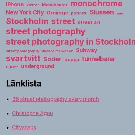
monochrome
iPhone
Manchester
klotter
Slussen
New York City
Orminge
porträtt
snö
street
Stockholm
street art
street photography
street photography in Stockho
Subway
street photography Stockholm Sweden
svartvitt
tunnelbana
Söder
trappa
underground
U-bahn
Länklista
36 street photography every month
Christophe Agou
Citysnaps