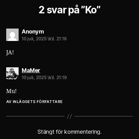
2 svar på ”Ko”
säger:
Anonym
10 juli, 2025 \k\l. 21:16
JA!
säger:
MaMer
10 juli, 2025 \k\l. 21:19
Mu!
AV INLÄGGETS FÖRFATTARE
Stängt för kommentering.