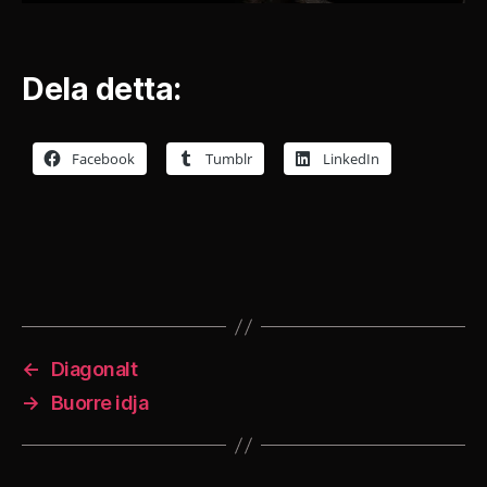
Dela detta:
Facebook
Tumblr
LinkedIn
←
Diagonalt
→
Buorre idja