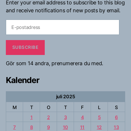
Enter your email address to subscribe to this blog
and receive notifications of new posts by email.
E-
postadress
SUBSCRIBE
Gör som 14 andra, prenumerera du med.
Kalender
juli 2025
M
T
O
T
F
L
S
1
2
3
4
5
6
7
8
9
10
11
12
13