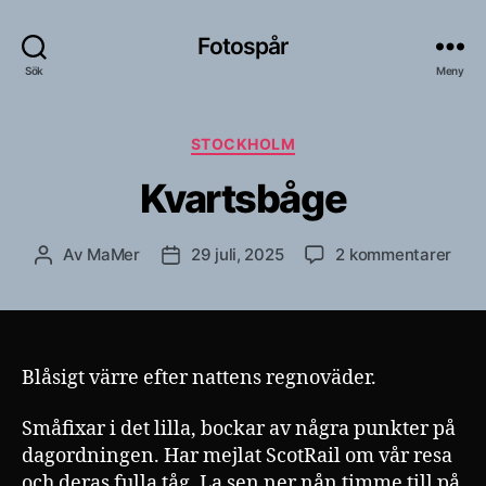
Fotospår
Sök
Meny
Kategorier
STOCKHOLM
Kvartsbåge
till
Av
MaMer
29 juli, 2025
2 kommentarer
Inläggsförfattare
Inläggsdatum
Kvar
Blåsigt värre efter nattens regnoväder.
Småfixar i det lilla, bockar av några punkter på
dagordningen. Har mejlat ScotRail om vår resa
och deras fulla tåg. La sen ner nån timme till på