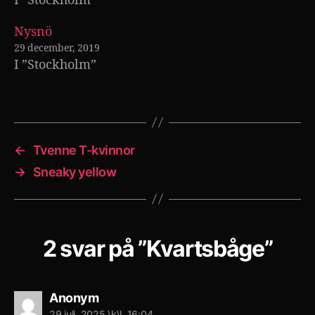
I ”Stockholm”
Nysnö
29 december, 2019
I ”Stockholm”
←
Tvenne T-kvinnor
→
Sneaky yellow
2 svar på ”Kvartsbåge”
säger:
Anonym
29 juli, 2025 \k\l. 16:04