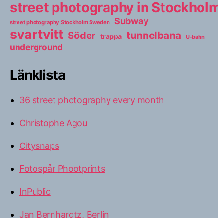
street photography in Stockho
Subway
street photography Stockholm Sweden
svartvitt
tunnelbana
Söder
trappa
U-bahn
underground
Länklista
36 street photography every month
Christophe Agou
Citysnaps
Fotospår Phootprints
InPublic
Jan Bernhardtz, Berlin