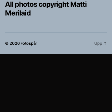
All photos copyright Matti
Merilaid
© 2026
Fotospår
Upp
↑