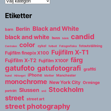
Kategorier
Etiketter
Black and White
Berlin
barn
candid
black and white
buss
bänk
color
cykel
fotoutställning
fotboll
Fotografiska
Centralen
Fujifilm X-T1
Fujifilm finepix X100
färg
Fujifilm X-T2
Fujifilm X100F
gatufoto
gatufotografi
graffiti
iPhone
Manchester
klotter
hund
Hötorget
monochrome
New York City
Orminge
Stockholm
Slussen
porträtt
snö
street
street art
street photography