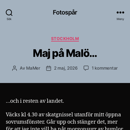
Fotospår
Sök
Meny
Kategorier
STOCKHOLM
Maj på Malö…
till
Av
MaMer
2 maj, 2026
1 kommentar
Inläggsförfattare
Inläggsdatum
Maj
på
Malö
…och i resten av landet.
Väcks kl 4.30 av skatgnissel utanför mitt öppna
sovrumsfönster. Går upp och stänger det, mer
för att jag inte vill ha nåt morgonsurr av humlor