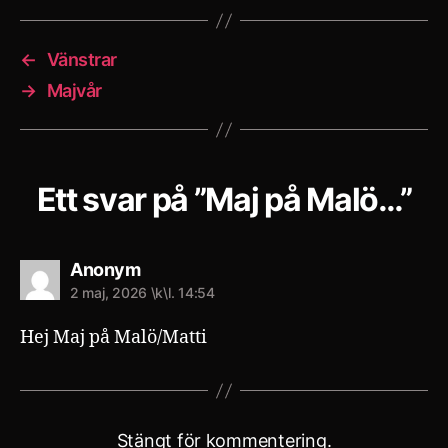
←
Vänstrar
→
Majvår
Ett svar på ”Maj på Malö…”
säger:
Anonym
2 maj, 2026 \k\l. 14:54
Hej Maj på Malö/Matti
Stängt för kommentering.