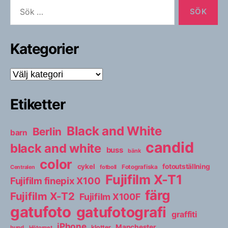
Sök
efter:
Kategorier
Kategorier
Etiketter
Black and White
Berlin
barn
candid
black and white
buss
bänk
color
cykel
fotoutställning
fotboll
Fotografiska
Centralen
Fujifilm X-T1
Fujifilm finepix X100
färg
Fujifilm X-T2
Fujifilm X100F
gatufoto
gatufotografi
graffiti
iPhone
Manchester
klotter
hund
Hötorget