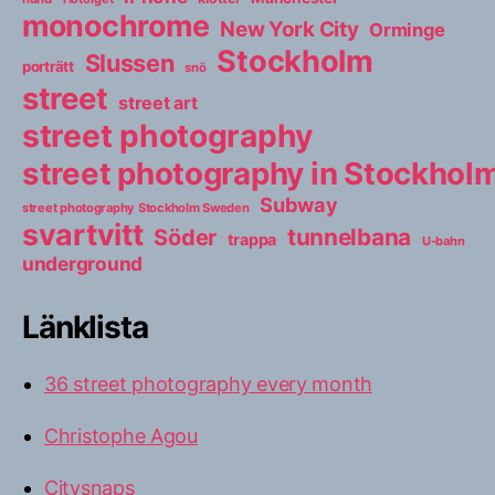
monochrome
New York City
Orminge
Stockholm
Slussen
porträtt
snö
street
street art
street photography
street photography in Stockho
Subway
street photography Stockholm Sweden
svartvitt
tunnelbana
Söder
trappa
U-bahn
underground
Länklista
36 street photography every month
Christophe Agou
Citysnaps