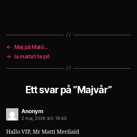
←
Maj på Malö…
→
Ia maita’i te pō
Ett svar på ”Majvår”
säger:
Anonym
2 maj, 2026 \k\l. 18:40
Hallo VIP, Mr Matti Merilaid