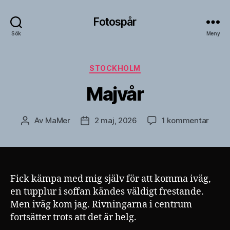
Fotospår
Sök
Meny
Kategorier
STOCKHOLM
Majvår
till
Av
MaMer
2 maj, 2026
1 kommentar
Inläggsförfattare
Inläggsdatum
Majvå
Fick kämpa med mig själv för att komma iväg,
en tupplur i soffan kändes väldigt frestande.
Men iväg kom jag. Rivningarna i centrum
fortsätter trots att det är helg.