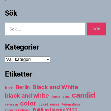
Sök
Sök
efter:
Kategorier
Kategorier
Etiketter
Black and White
Berlin
barn
candid
black and white
buss
bänk
color
cykel
fotboll
Fotografiska
Centralen
Fujifilm finepix X100
fotoutställning