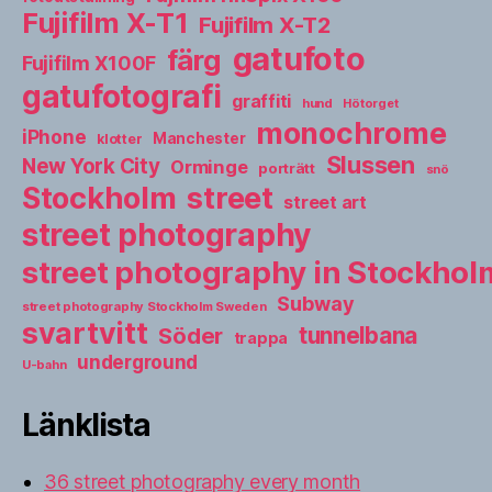
Fujifilm X-T1
Fujifilm X-T2
gatufoto
färg
Fujifilm X100F
gatufotografi
graffiti
hund
Hötorget
monochrome
iPhone
Manchester
klotter
Slussen
New York City
Orminge
porträtt
snö
street
Stockholm
street art
street photography
street photography in Stockho
Subway
street photography Stockholm Sweden
svartvitt
tunnelbana
Söder
trappa
underground
U-bahn
Länklista
36 street photography every month