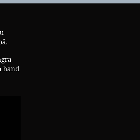
ju
på.
ågra
ta hand