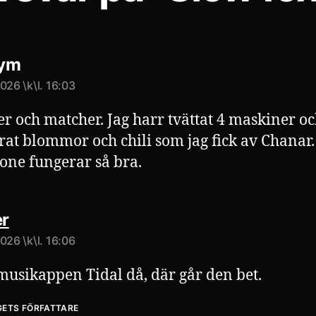
säger:
ym
026 \k\l. 16:03
r och matcher. Jag harr tvättat 4 maskiner o
rat blommor och chili som jag fick av Chanar.
hone fungerar så bra.
säger:
r
026 \k\l. 16:06
usikappen Tidal då, där går den bet.
GETS FÖRFATTARE