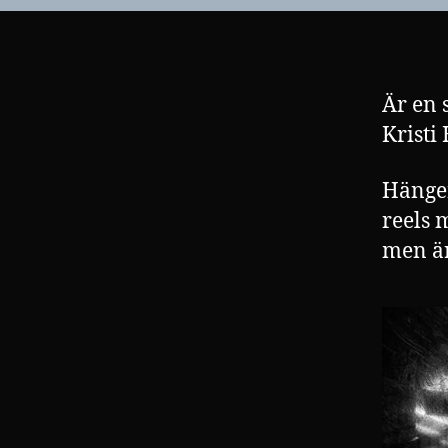
Är en 
Kristi
Hänger
reels 
men är