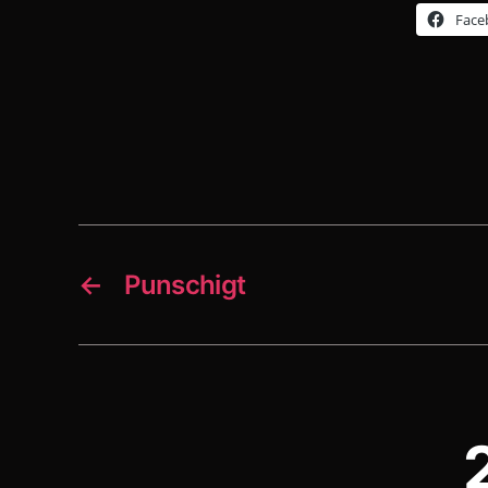
Face
←
Punschigt