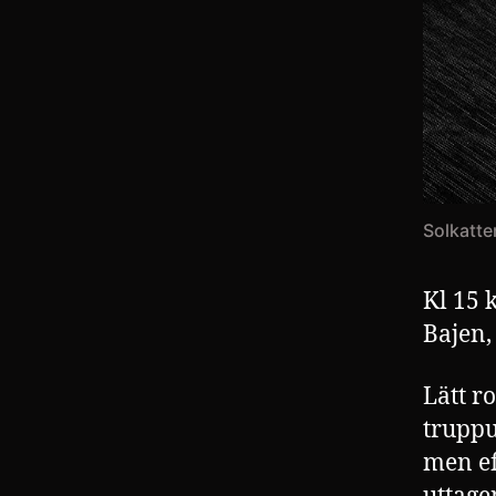
Solkatter
Kl 15 
Bajen, 
Lätt r
truppu
men ef