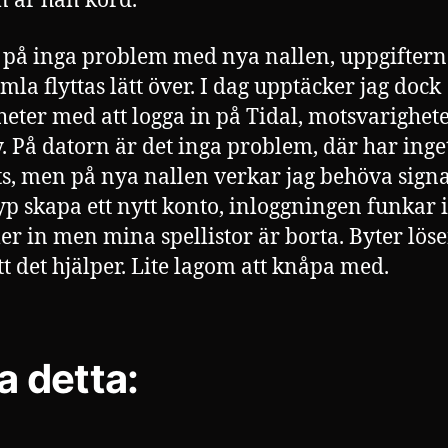
n är han körd.
på inga problem med nya nallen, uppgiftern
mla flyttas lätt över. I dag upptäcker jag dock
heter med att logga in på Tidal, motsvarighete
y. På datorn är det inga problem, där har inge
s, men på nya nallen verkar jag behöva signa
typ skapa ett nytt konto, inloggningen funkar i
 in men mina spellistor är borta. Byter lös
tt det hjälper. Lite lagom att knåpa med.
a detta: