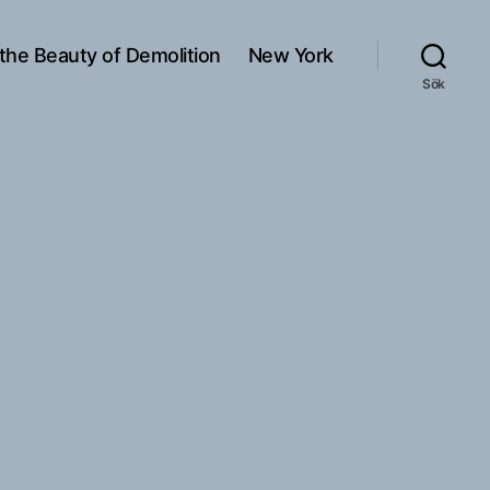
 the Beauty of Demolition
New York
Sök
l
low
ox