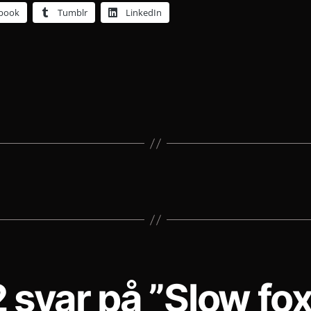
book
Tumblr
LinkedIn
2 svar på ”Slow fox