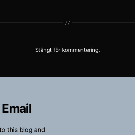
Stängt för kommentering.
 Email
to this blog and