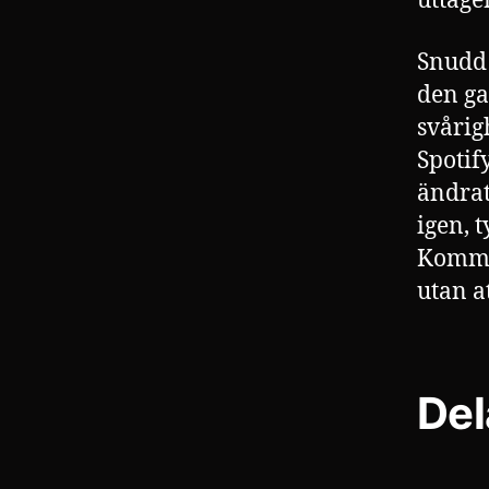
uttage
Snudd 
den ga
svårig
Spotif
ändrat
igen, 
Kommer
utan a
Del