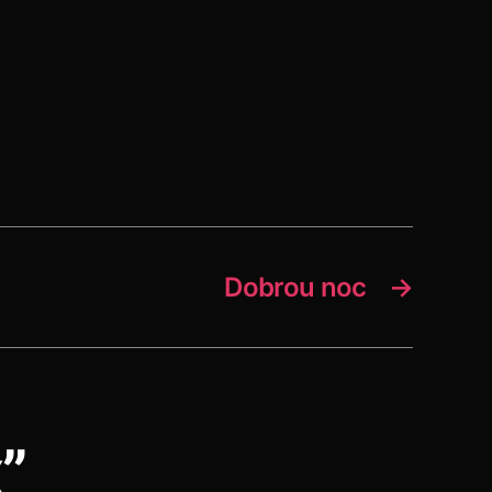
Dobrou noc
→
”