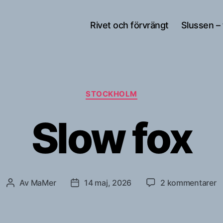
Rivet och förvrängt
Slussen –
Kategorier
STOCKHOLM
Slow fox
til
Av
MaMer
14 maj, 2026
2 kommentarer
Inläggsförfattare
Inläggsdatum
S
f