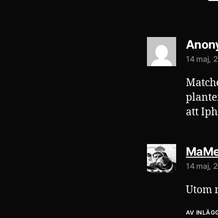
Anon
14 maj, 2
Matche
plante
att Ip
MaMe
14 maj, 2
Utom m
AV INLÄG