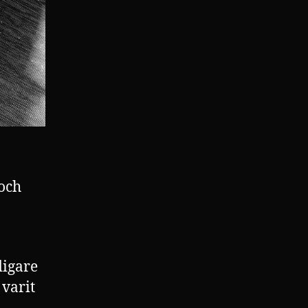
 och
digare
varit