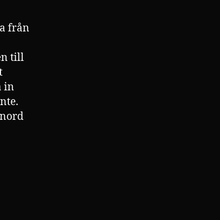
a från
n till
t
 in
nte.
enord