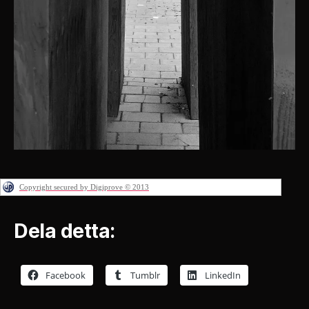
Copyright secured by Digiprove © 2013
Dela detta:
Facebook
Tumblr
LinkedIn