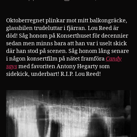
Oktoberregnet plinkar mot mitt balkongräcke,
glassbilen trudeluttar i fjärran. Lou Reed är
död! Såg honom på Konserthuset för decennier
sedan men minns bara att han var i uselt skick
där han stod på scenen. Såg honom lång senare
i någon konsertfilm på nätet framföra
Candy
says
med favoriten Antony Hegarty som
sidekick, underbart! R.I.P. Lou Reed!