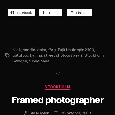
Facebook
Tumblr
LinkedIn
blick
,
candid
,
color
,
färg
,
Fujifilm finepix X100
,
gatufoto
,
kvinna
,
street photography in Stockholm
Etiketter
Sweden
,
tunnelbana
Kategorier
STOCKHOLM
Framed photographer
Av
MaMer
26 oktober, 2013
Inläggsförfattare
Inläggsdatum