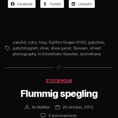
Facebook
Tumblr
LinkedIn
candid
,
color
,
färg
,
Fujifilm finepix X100
,
gatufoto
,
gatufotografi
,
shoe
,
shoe gazer
,
Slussen
,
street
Etiketter
photography in Stockholm Sweden
,
tunnelbana
Kategorier
STOCKHOLM
Flummig spegling
Av
MaMer
29 oktober, 2013
Inläggsförfattare
Inläggsdatum
till
4 kommentarer