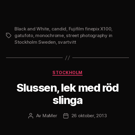
Black and White
,
candid
,
Fujifilm finepix X100
,
gatufoto
,
monochrome
,
street photography in
Etiketter
Stockholm Sweden
,
svartvitt
Kategorier
STOCKHOLM
Slussen, lek med röd
slinga
Av
MaMer
26 oktober, 2013
Inläggsförfattare
Inläggsdatum