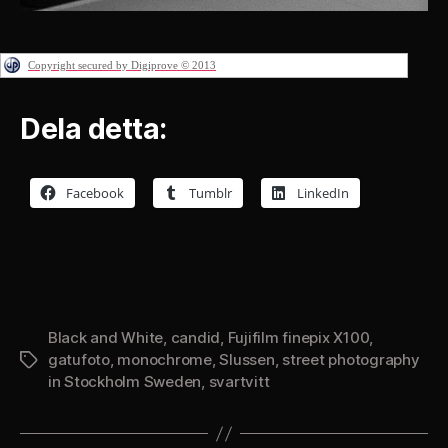
Copyright secured by Digiprove © 2013
Dela detta:
Facebook
Tumblr
LinkedIn
Black and White
,
candid
,
Fujifilm finepix X100
,
gatufoto
,
monochrome
,
Slussen
,
street photography
Etiketter
in Stockholm Sweden
,
svartvitt