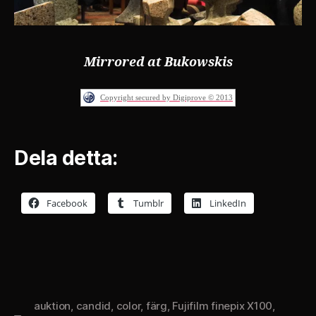
Mirrored at Bukowskis
Copyright secured by Digiprove © 2013
Dela detta:
Facebook
Tumblr
LinkedIn
auktion
,
candid
,
color
,
färg
,
Fujifilm finepix X100
,