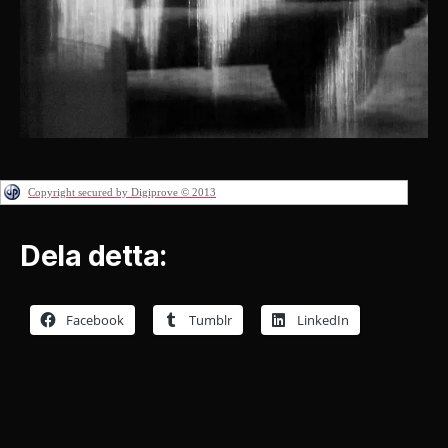
Copyright secured by Digiprove © 2013
Dela detta:
Facebook
Tumblr
LinkedIn