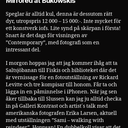
Mirrored at Bukowskis
Speglar är alltid kul, denna är dessutom rätt
dyr, utropspris 12 000 – 15 000:-. Inte mycket för
ett konstverk iofs. Lite synd på skärpan i första!
Snart är det dags för visningen av
”Contemporary”, med fotografi som en
intressant del.
I morgon hoppas jag att jag kommer ihåg att ta
Saltsjöbanan till Fiskis och biblioteket där det
är vernissage för en fotoutställning av Rickard
Levitte och tre kompisar till honom. Får ta och
lägga in en påminnelse i iPhonen. När jag sen
åker tillbaka till Slussen kan jag ju alltid checka
in på Galleri Kontrast och artist´s talk med
amerikanska fotografen Erika Larsen, aktuell
med utställningen ”Sami – walking with
reindeer”. Hoppsan! En dubbelkoll visar att det