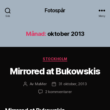
Fotospår
Sök
Meny
Månad:
oktober 2013
Kategorier
STOCKHOLM
Mirrored at Bukowskis
Av
MaMer
31 oktober, 2013
Inläggsförfattare
Inläggsdatum
till
2 kommentarer
Mirrored
at
Bukowskis