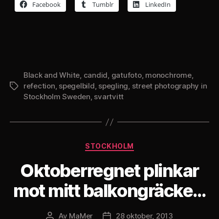
Facebook
Tumblr
LinkedIn
Black and White
,
candid
,
gatufoto
,
monochrome
,
refection
,
spegelbild
,
spegling
,
street photography in
Etiketter
Stockholm Sweden
,
svartvitt
Kategorier
STOCKHOLM
Oktoberregnet plinkar
mot mitt balkongräcke…
Av
MaMer
28 oktober, 2013
Inläggsförfattare
Inläggsdatum