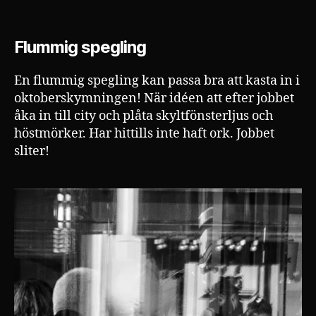
Flummig
spegling
Flummig spegling
En flummig spegling kan passa bra att kasta in i
oktoberskymningen! När idéen att efter jobbet
åka in till city och plåta skyltfönsterljus och
höstmörker. Har hittills inte haft ork. Jobbet
sliter!