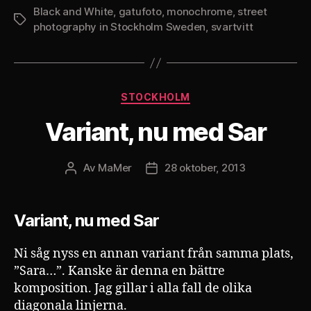
Black and White
,
gatufoto
,
monochrome
,
street
Etiketter
photography in Stockholm Sweden
,
svartvitt
Kategorier
STOCKHOLM
Variant, nu med Sar
Av
MaMer
28 oktober, 2013
Inläggsförfattare
Inläggsdatum
Variant, nu med Sar
Ni såg nyss en annan variant från samma plats,
”Sara…”. Kanske är denna en bättre
komposition. Jag gillar i alla fall de olika
diagonala linjerna.