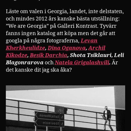
Läste om valen i Georgia, landet, inte delstaten,
och mindes 2012 års kanske bästa utställning:
”We are Georgia” på Galleri Kontrast. Tyvärr
fanns ingen katalog att köpa men det går att
googla på några fotograferna,
Levan
Kherkheulidze
,
Dina Oganova
,
Archil
Kikodze
,
Besik Darchia
, Shota Tsiklauri, Leli
Blagonrarova
och
Natela Grigalashvili
.
Är
det kanske dit jag ska åka?