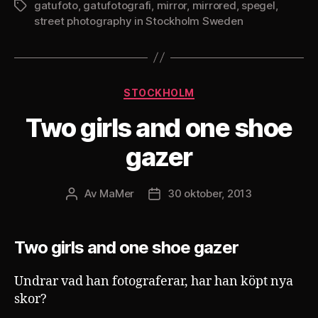
gatufoto
,
gatufotografi
,
mirror
,
mirrored
,
spegel
,
Etiketter
street photography in Stockholm Sweden
Kategorier
STOCKHOLM
Two girls and one shoe
gazer
Av
MaMer
30 oktober, 2013
Inläggsförfattare
Inläggsdatum
Two girls and one shoe gazer
Undrar vad han fotograferar, har han köpt nya
skor?