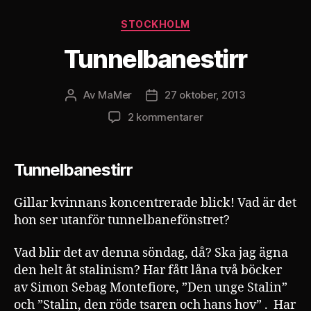
Kategorier
STOCKHOLM
Tunnelbanestirr
Av
MaMer
27 oktober, 2013
Inläggsförfattare
Inläggsdatum
till
2 kommentarer
Tunnelbanestirr
Tunnelbanestirr
Gillar kvinnans koncentrerade blick! Vad är det
hon ser utanför tunnelbanefönstret?
Vad blir det av denna söndag, då? Ska jag ägna
den helt åt stalinism? Har fått låna två böcker
av Simon Sebag Montefiore, ”Den unge Stalin”
och ”Stalin, den röde tsaren och hans hov” . Har