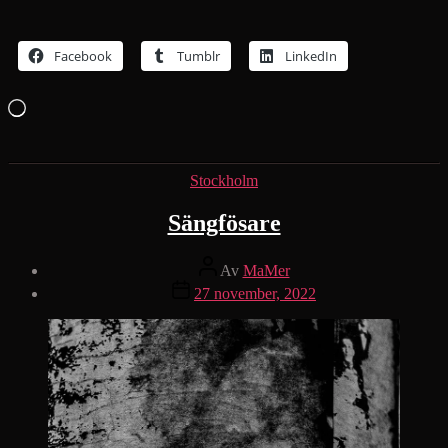
Facebook
Tumblr
LinkedIn
Laddar
in
…
Kategorier
Stockholm
Sängfösare
Inläggsförfattare
Av
MaMer
Inläggsdatum
27 november, 2022