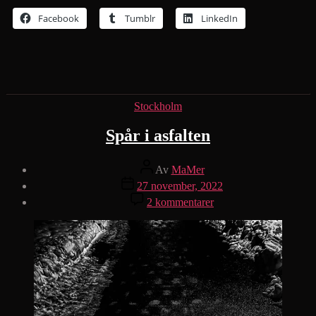
Facebook
Tumblr
LinkedIn
Kategorier
Stockholm
Spår i asfalten
Inläggsförfattare
Av
MaMer
Inläggsdatum
27 november, 2022
till
2 kommentarer
Spår
i
asfalten