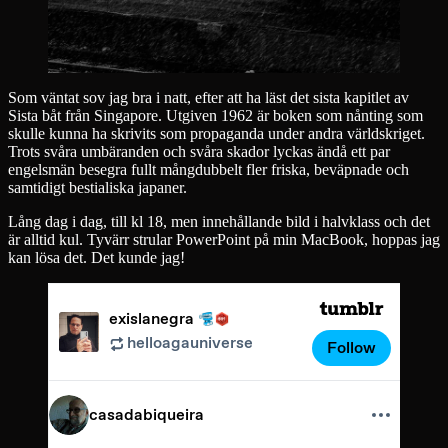
Som väntat sov jag bra i natt, efter att ha läst det sista kapitlet av
Sista båt från Singapore. Utgiven 1962 är boken som nånting som
skulle kunna ha skrivits som propaganda under andra världskriget.
Trots svåra umbäranden och svåra skador lyckas ändå ett par
engelsmän besegra fullt mångdubbelt fler friska, beväpnade och
samtidigt bestialiska japaner.
Lång dag i dag, till kl 18, men innehållande bild i halvklass och det
är alltid kul. Tyvärr strular PowerPoint på min MacBook, hoppas jag
kan lösa det. Det kunde jag!