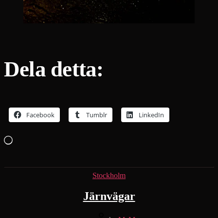
Dela detta:
Facebook
Tumblr
LinkedIn
Laddar
in
…
Kategorier
Stockholm
Järnvägar
Inläggsförfattare