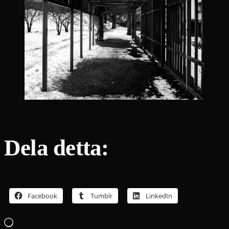
Dela detta:
Facebook
Tumblr
LinkedIn
Laddar