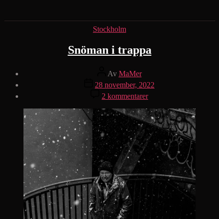
in
…
Kategorier
Stockholm
Snöman i trappa
Inläggsförfattare
Av
MaMer
Inläggsdatum
28 november, 2022
till
2 kommentarer
Snöman
i
trappa