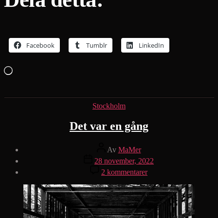
Facebook
Tumblr
LinkedIn
Laddar
in
…
Kategorier
Stockholm
Det var en gång
Inläggsförfattare
Av
MaMer
Inläggsdatum
28 november, 2022
till
2 kommentarer
Det
var
en
gång