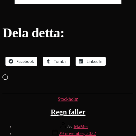
Dela detta:
Facebook
Tumblr
LinkedIn
Laddar
in
…
Kategorier
Stockholm
Regn faller
Inläggsförfattare
Av
MaMer
Inläggsdatum
29 november, 2022