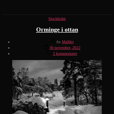
Kategorier
Stockholm
Orminge i ottan
Inläggsförfattare
Av
MaMer
Inläggsdatum
30 november, 2022
till
2 kommentarer
Orminge
i
ottan