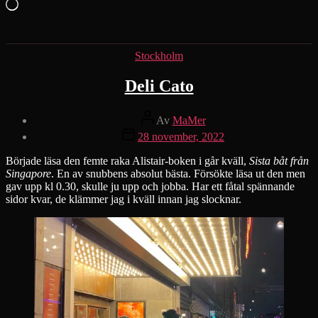
Laddar
in
…
Kategorier
Stockholm
Deli Cato
Inläggsförfattare
Av
MaMer
Inläggsdatum
28 november, 2022
Började läsa den femte raka Alistair-boken i går kväll,
Sista båt från
Singapore
. En av snubbens absolut bästa. Försökte läsa ut den men
gav upp kl 0.30, skulle ju upp och jobba. Har ett fåtal spännande
sidor kvar, de klämmer jag i kväll innan jag slocknar.