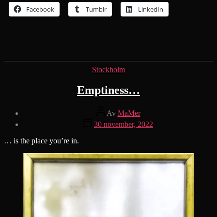
Facebook
Tumblr
LinkedIn
Kategorier
Stockholm
Emptiness…
Inläggsförfattare
Av
MaMer
Inläggsdatum
30 november, 2022
… is the place you’re in.