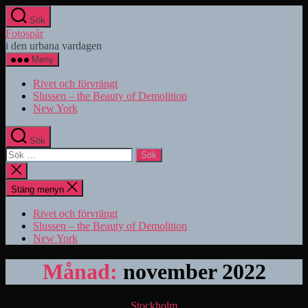
Hoppa
Sök
till
Fotospår
innehåll
i den urbana vardagen
Meny
Rivet och förvrängt
Slussen – the Beauty of Demolition
New York
Sök
Sök
efter:
Stäng
sökningen
Stäng menyn
Rivet och förvrängt
Slussen – the Beauty of Demolition
New York
Månad:
november 2022
Kategorier
Stockholm