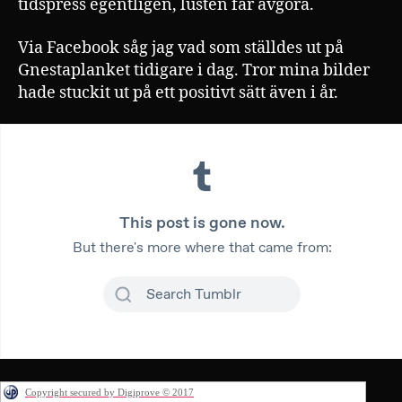
tidspress egentligen, lusten får avgöra.
Via Facebook såg jag vad som ställdes ut på
Gnestaplanket tidigare i dag. Tror mina bilder
hade stuckit ut på ett positivt sätt även i år.
Copyright secured by Digiprove © 2017