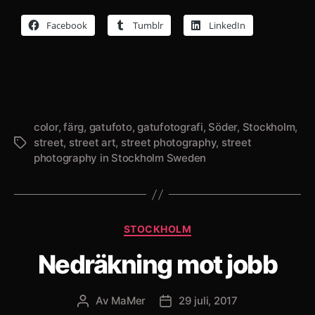
Facebook
Tumblr
LinkedIn
color
,
färg
,
gatufoto
,
gatufotografi
,
Söder
,
Stockholm
,
street
,
street art
,
street photography
,
street
Etiketter
photography in Stockholm Sweden
Kategorier
STOCKHOLM
Nedräkning mot jobb
Av
MaMer
29 juli, 2017
Inläggsförfattare
Inläggsdatum