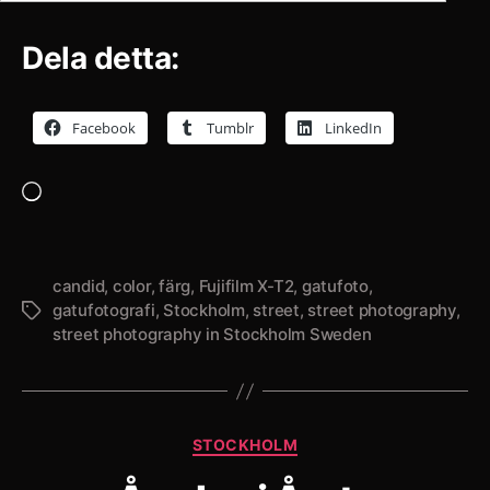
Dela detta:
Facebook
Tumblr
LinkedIn
Laddar
in
…
candid
,
color
,
färg
,
Fujifilm X-T2
,
gatufoto
,
gatufotografi
,
Stockholm
,
street
,
street photography
,
Etiketter
street photography in Stockholm Sweden
Kategorier
STOCKHOLM