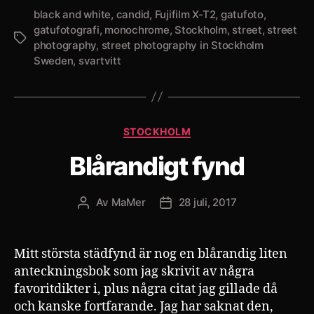
…
black and white
,
candid
,
Fujifilm X-T2
,
gatufoto
,
gatufotografi
,
monochrome
,
Stockholm
,
street
,
street
Etiketter
photography
,
street photography in Stockholm
Sweden
,
svartvitt
Kategorier
STOCKHOLM
Blårandigt fynd
Av
MaMer
28 juli, 2017
Inläggsförfattare
Inläggsdatum
Mitt största städfynd är nog en blårandig liten
anteckningsbok som jag skrivit av några
favoritdikter i, plus några citat jag gillade då
och kanske fortfarande. Jag har saknat den,