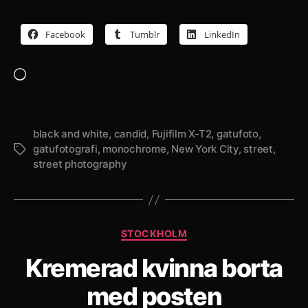
Facebook
Tumblr
LinkedIn
Laddar
in
…
black and white
,
candid
,
Fujifilm X-T2
,
gatufoto
,
gatufotografi
,
monochrome
,
New York City
,
street
,
Etiketter
street photography
Kategorier
STOCKHOLM
Kremerad kvinna borta
med posten