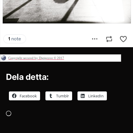
Copyright secured by Digiprove © 2017
Dela detta:
Facebook
Tumblr
LinkedIn
Laddar
in