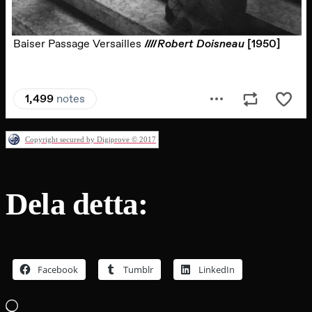
Copyright secured by Digiprove © 2017
Dela detta:
Facebook
Tumblr
LinkedIn
Laddar