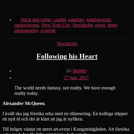
in
…
Etiketter
black and white
,
candid
,
gatufoto
,
gatufotografi
,
monochrome
,
New York City
,
Stockholm
,
street
,
street
photography
,
svartvitt
Kategorier
Stockholm
Following his Heart
Inläggsförfattare
Av
MaMer
Inläggsdatum
27 juni, 2017
The world needs fantasy, not reality. We have enough
reality today.
Alexander McQueen
.
I kväll ska jag försöka orka med en öllansering. En kollega släpper
ett nytt öl och det är klart att jag är nyfiken.
Till helgen väntar ett street art-event i Kungsträdgården. Att försöka