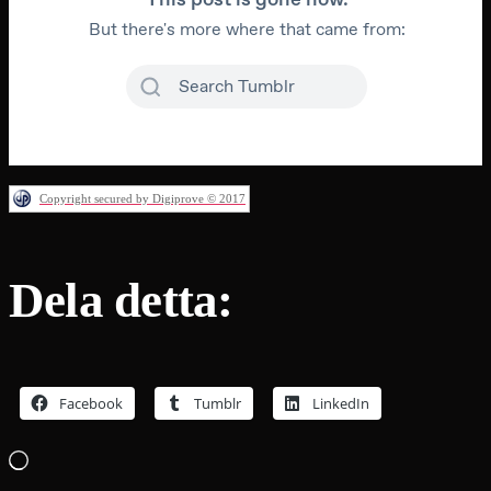
Copyright secured by Digiprove © 2017
Dela detta:
Facebook
Tumblr
LinkedIn
Laddar
in