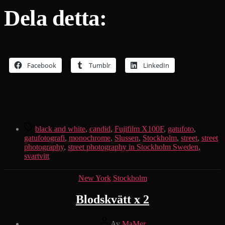
Dela detta:
Facebook
Tumblr
LinkedIn
Etiketter
black and white
,
candid
,
Fujifilm X100F
,
gatufoto
,
gatufotografi
,
monochrome
,
Slussen
,
Stockholm
,
street
,
street
photography
,
street photography in Stockholm Sweden
,
svartvitt
Kategorier
New York
Stockholm
Blodskvätt x 2
Inläggsförfattare
Av
MaMer