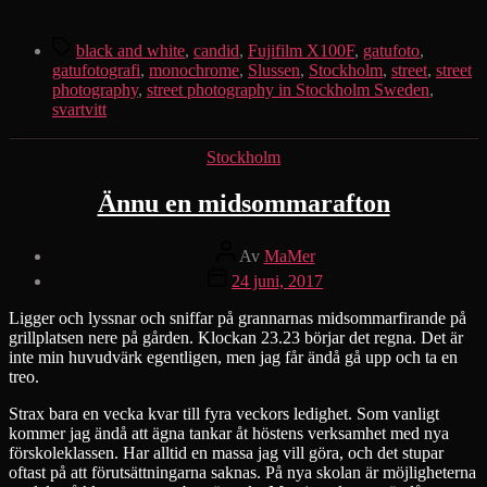
…
Etiketter
black and white
,
candid
,
Fujifilm X100F
,
gatufoto
,
gatufotografi
,
monochrome
,
Slussen
,
Stockholm
,
street
,
street
photography
,
street photography in Stockholm Sweden
,
svartvitt
Kategorier
Stockholm
Ännu en midsommarafton
Inläggsförfattare
Av
MaMer
Inläggsdatum
24 juni, 2017
Ligger och lyssnar och sniffar på grannarnas midsommarfirande på
grillplatsen nere på gården. Klockan 23.23 börjar det regna. Det är
inte min huvudvärk egentligen, men jag får ändå gå upp och ta en
treo.
Strax bara en vecka kvar till fyra veckors ledighet. Som vanligt
kommer jag ändå att ägna tankar åt höstens verksamhet med nya
förskoleklassen. Har alltid en massa jag vill göra, och det stupar
oftast på att förutsättningarna saknas. På nya skolan är möjligheterna