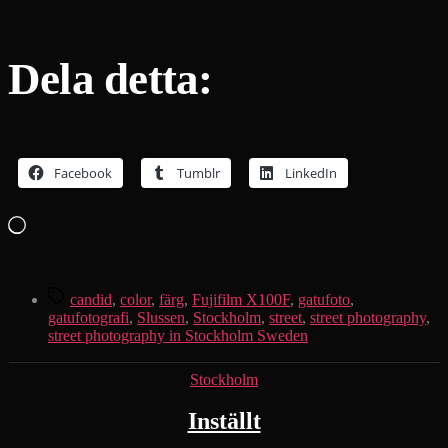
Dela detta:
Facebook
Tumblr
LinkedIn
Laddar
in
…
Etiketter
candid
,
color
,
färg
,
Fujifilm X100F
,
gatufoto
,
gatufotografi
,
Slussen
,
Stockholm
,
street
,
street photography
,
street photography in Stockholm Sweden
Kategorier
Stockholm
Inställt