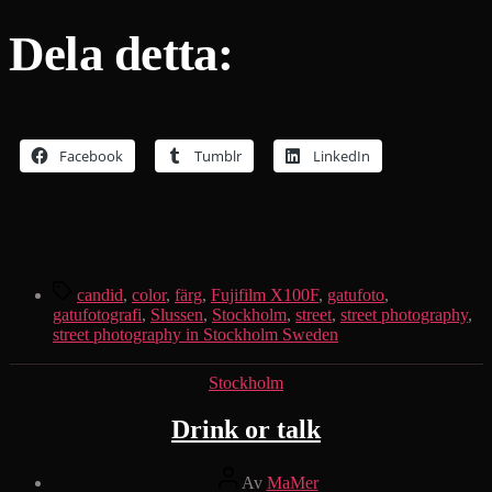
Dela detta:
Facebook
Tumblr
LinkedIn
Etiketter
candid
,
color
,
färg
,
Fujifilm X100F
,
gatufoto
,
gatufotografi
,
Slussen
,
Stockholm
,
street
,
street photography
,
street photography in Stockholm Sweden
Kategorier
Stockholm
Drink or talk
Inläggsförfattare
Av
MaMer