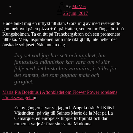
Inläggsförfattare
Av
MaMer
Inläggsdatum
25 juni, 2017
Hade tänkt mig en utflykt till stan. Göra mig av med resterande
gammelmynt på en pizza + öl på Hatten, sen en tur längst bort på
Kungsholmen. Ta en titt på Tranebergsbron och sen promenera
tillbaka. Men, inspirationen rann inte riktigt till, inte heller det
önskade solljuset. Nån annan dag.
Jag vet vad jag har sett och upplevt, hur
fantastiska människor kan vara om vi slår
följe med det bästa hos varandra, i stället för
det sämsta, det som gagnar makt och
girighet.
Maria-Pia Boëthius i Aftonbladet om Flower Power-rörelsens
kärleksevangeliu
m.
En av gångerna var vi, jag och
Angela
från S:t Kitts i
Västindien, på väg till Saintes Marie de la Mer på La
Camargue, en europeisk hippie-träffpunkt och där
romerna varje år firar sin svarta Madonna.