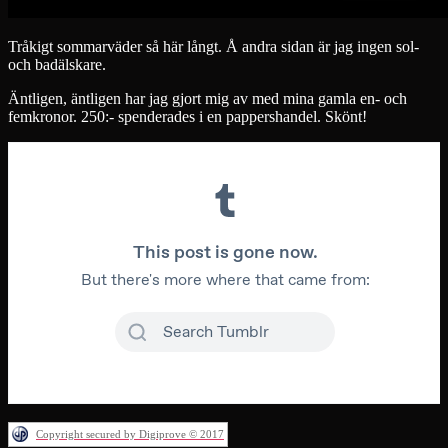
Tråkigt sommarväder så här långt. Å andra sidan är jag ingen sol-
och badälskare.
Äntligen, äntligen har jag gjort mig av med mina gamla en- och
femkronor. 250:- spenderades i en pappershandel. Skönt!
Copyright secured by Digiprove © 2017