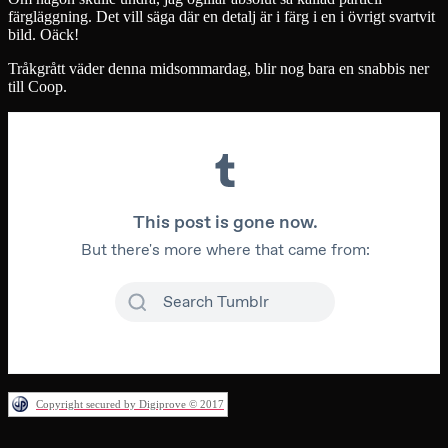
färgläggning. Det vill säga där en detalj är i färg i en i övrigt svartvit
bild. Oäck!
Tråkgrått väder denna midsommardag, blir nog bara en snabbis ner
till Coop.
Copyright secured by Digiprove © 2017