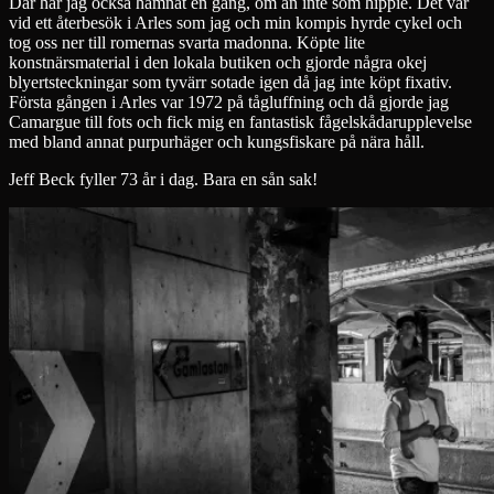
Där har jag också hamnat en gång, om än inte som hippie. Det var
vid ett återbesök i Arles som jag och min kompis hyrde cykel och
tog oss ner till romernas svarta madonna. Köpte lite
konstnärsmaterial i den lokala butiken och gjorde några okej
blyertsteckningar som tyvärr sotade igen då jag inte köpt fixativ.
Första gången i Arles var 1972 på tågluffning och då gjorde jag
Camargue till fots och fick mig en fantastisk fågelskådarupplevelse
med bland annat purpurhäger och kungsfiskare på nära håll.
Jeff Beck fyller 73 år i dag. Bara en sån sak!