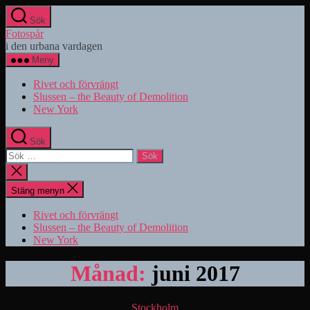
Hoppa
Sök
till
Fotospår
innehåll
i den urbana vardagen
Meny
Rivet och förvrängt
Slussen – the Beauty of Demolition
New York
Sök
Sök
efter:
Stäng
sökningen
Stäng menyn
Rivet och förvrängt
Slussen – the Beauty of Demolition
New York
Månad:
juni 2017
Kategorier
Stockholm