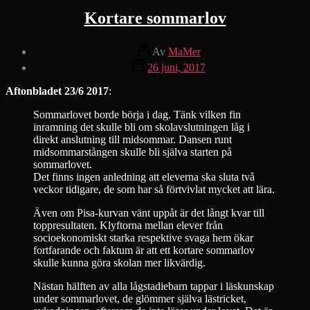
Kortare sommarlov
Inläggsförfattare
Av
MaMer
Inläggsdatum
26 juni, 2017
Aftonbladet 23/6 2017
:
Sommarlovet borde börja i dag. Tänk vilken fin
inramning det skulle bli om skolavslutningen låg i
direkt anslutning till midsommar. Dansen runt
midsommarstången skulle bli själva starten på
sommarlovet.
Det finns ingen anledning att eleverna ska sluta två
veckor tidigare, de som har så förtvivlat mycket att lära.
Även om Pisa-kurvan vänt uppåt är det långt kvar till
toppresultaten. Klyftorna mellan elever från
socioekonomiskt starka respektive svaga hem ökar
fortfarande och faktum är att ett kortare sommarlov
skulle kunna göra skolan mer likvärdig.
Nästan hälften av alla lågstadiebarn tappar i läskunskap
under sommarlovet, de glömmer själva lästricket,