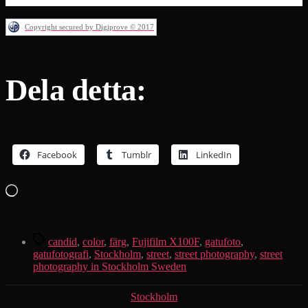
Copyright secured by Digiprove © 2017
Dela detta:
Facebook
Tumblr
LinkedIn
Laddar
in
…
Etiketter
candid
,
color
,
färg
,
Fujifilm X100F
,
gatufoto
,
gatufotografi
,
Stockholm
,
street
,
street photography
,
street
photography in Stockholm Sweden
Kategorier
Stockholm