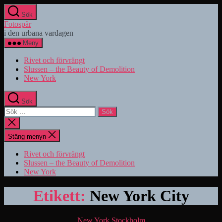
Hoppa
Sök
till
Fotospår
innehåll
i den urbana vardagen
Meny
Rivet och förvrängt
Slussen – the Beauty of Demolition
New York
Sök
Sök
efter:
Stäng
sökningen
Stäng menyn
Rivet och förvrängt
Slussen – the Beauty of Demolition
New York
Etikett:
New York City
Kategorier
New York
Stockholm