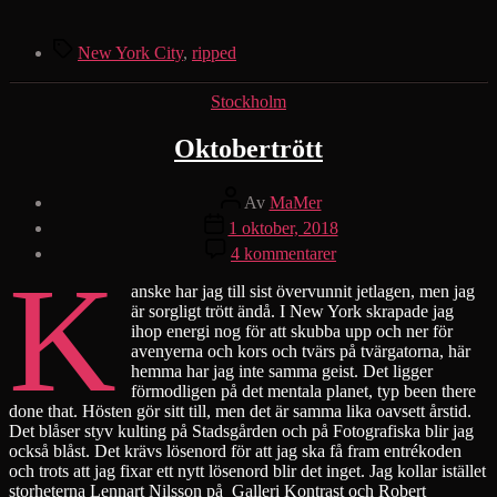
Etiketter
New York City
,
ripped
Kategorier
Stockholm
Oktobertrött
Inläggsförfattare
Av
MaMer
Inläggsdatum
1 oktober, 2018
till
4 kommentarer
K
Oktobertrött
anske har jag till sist övervunnit jetlagen, men jag
är sorgligt trött ändå. I New York skrapade jag
ihop energi nog för att skubba upp och ner för
avenyerna och kors och tvärs på tvärgatorna, här
hemma har jag inte samma geist. Det ligger
förmodligen på det mentala planet, typ been there
done that. Hösten gör sitt till, men det är samma lika oavsett årstid.
Det blåser styv kulting på Stadsgården och på Fotografiska blir jag
också blåst. Det krävs lösenord för att jag ska få fram entrékoden
och trots att jag fixar ett nytt lösenord blir det inget. Jag kollar istället
storheterna Lennart Nilsson på Galleri Kontrast och Robert