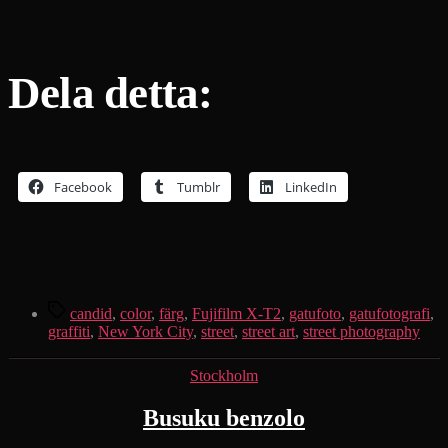
Dela detta:
Facebook
Tumblr
LinkedIn
Etiketter
candid
,
color
,
färg
,
Fujifilm X-T2
,
gatufoto
,
gatufotografi
,
graffiti
,
New York City
,
street
,
street art
,
street photography
Kategorier
Stockholm
Busuku benzolo