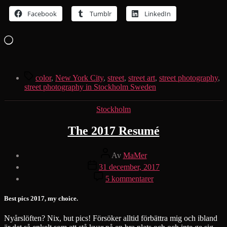
Facebook
Tumblr
LinkedIn
Laddar
in
…
Etiketter
color
,
New York City
,
street
,
street art
,
street photography
,
street photography in Stockholm Sweden
Kategorier
Stockholm
The 2017 Resumé
Inläggsförfattare
Av
MaMer
Inläggsdatum
31 december, 2017
till
5 kommentarer
The
2017
Best pics 2017, my choice.
Resumé
Nyårslöften? Nix, but pics! Försöker alltid förbättra mig och ibland