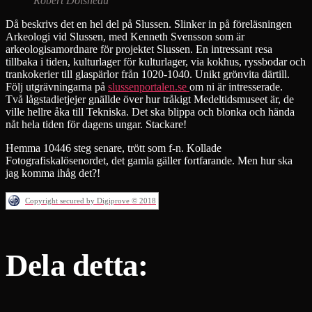
Robert Doisneau
Då beskrivs det en hel del på Slussen. Slinker in på föreläsningen
Arkeologi vid Slussen, med Kenneth Svensson som är
arkeologisamordnare för projektet Slussen. En intressant resa
tillbaka i tiden, kulturlager för kulturlager, via kokhus, ryssbodar och
trankokerier till glaspärlor från 1020-1040. Unikt grönvita därtill.
Följ utgrävningarna på
slussenportalen.se
om ni är intresserade.
Två lågstadietjejer gnällde över hur tråkigt Medeltidsmuseet är, de
ville hellre åka till Tekniska. Det ska blippa och blonka och hända
nåt hela tiden för dagens ungar. Stackare!
Hemma 10446 steg senare, trött som f-n. Kollade
Fotografiskalösenordet, det gamla gäller fortfarande. Men hur ska
jag komma ihåg det?!
Copyright secured by Digiprove © 2018
Dela detta: