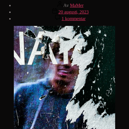
Inläggsförfattare
Av
MaMer
Inläggsdatum
20 augusti, 2023
till
1 kommentar
Busuku
benzolo