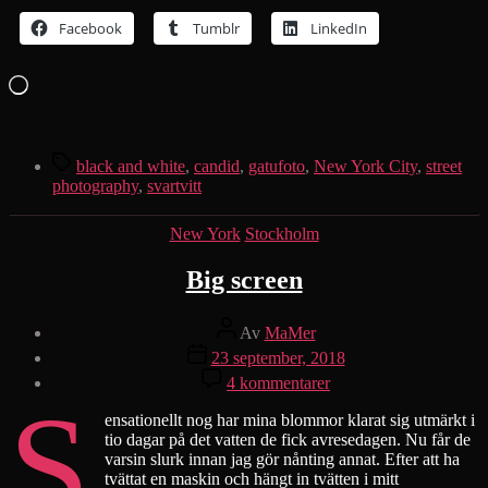
Facebook
Tumblr
LinkedIn
Laddar
in
…
Etiketter
black and white
,
candid
,
gatufoto
,
New York City
,
street
photography
,
svartvitt
Kategorier
New York
Stockholm
Big screen
Inläggsförfattare
Av
MaMer
Inläggsdatum
23 september, 2018
till
4 kommentarer
S
Big
screen
ensationellt nog har mina blommor klarat sig utmärkt i
tio dagar på det vatten de fick avresedagen. Nu får de
varsin slurk innan jag gör nånting annat. Efter att ha
tvättat en maskin och hängt in tvätten i mitt