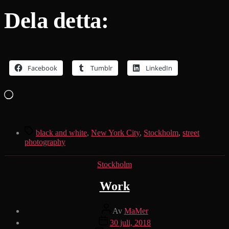
Dela detta:
Facebook
Tumblr
LinkedIn
Laddar
in
…
Etiketter
black and white
,
New York City
,
Stockholm
,
street
photography
Kategorier
Stockholm
Work
Inläggsförfattare
Av
MaMer
Inläggsdatum
30 juli, 2018