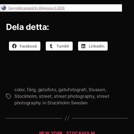
Copyright secured by Digiprove © 2016
Dela detta:
Facebook
Tumblr
LinkedIn
color
,
färg
,
gatufoto
,
gatufotografi
,
Slussen
,
Stockholm
,
street
,
street photography
,
street
Etiketter
photography in Stockholm Sweden
Kategorier
NEW YORK
STOCKHOLM