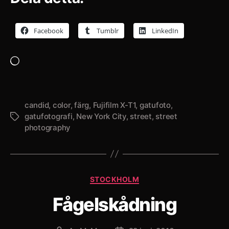
Facebook
Tumblr
LinkedIn
Laddar
in
…
candid
,
color
,
färg
,
Fujifilm X-T1
,
gatufoto
,
gatufotografi
,
New York City
,
street
,
street
Etiketter
photography
Kategorier
STOCKHOLM
Fågelskådning