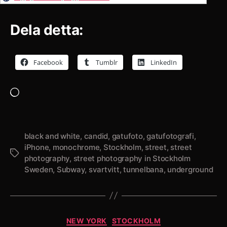
Dela detta:
Facebook
Tumblr
LinkedIn
Laddar
in
…
black and white
,
candid
,
gatufoto
,
gatufotografi
,
iPhone
,
monochrome
,
Stockholm
,
street
,
street
Etiketter
photography
,
street photography in Stockholm
Sweden
,
Subway
,
svartvitt
,
tunnelbana
,
underground
Kategorier
NEW YORK
STOCKHOLM