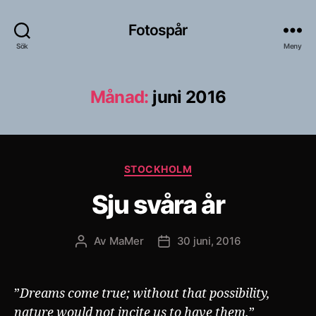
Fotospår
Sök
Meny
Månad:
juni 2016
Kategorier
STOCKHOLM
Sju svåra år
Av
MaMer
30 juni, 2016
Inläggsförfattare
Inläggsdatum
”
Dreams come true; without that possibility,
nature would not incite us to have them.
”