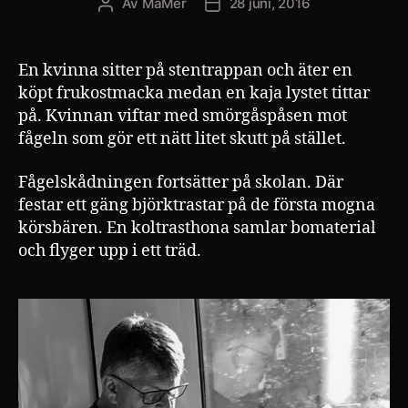
Av
MaMer
28 juni, 2016
Inläggsförfattare
Inläggsdatum
En kvinna sitter på stentrappan och äter en
köpt frukostmacka medan en kaja lystet tittar
på. Kvinnan viftar med smörgåspåsen mot
fågeln som gör ett nätt litet skutt på stället.
Fågelskådningen fortsätter på skolan. Där
festar ett gäng björktrastar på de första mogna
körsbären. En koltrasthona samlar bomaterial
och flyger upp i ett träd.