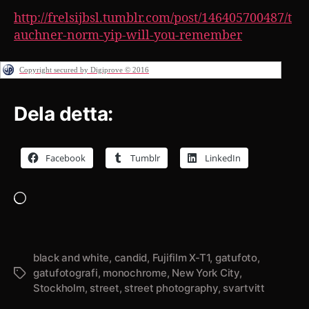
http://frelsijbsl.tumblr.com/post/146405700487/t
auchner-norm-yip-will-you-remember
Copyright secured by Digiprove © 2016
Dela detta:
Facebook
Tumblr
LinkedIn
Laddar
in
…
black and white
,
candid
,
Fujifilm X-T1
,
gatufoto
,
gatufotografi
,
monochrome
,
New York City
,
Etiketter
Stockholm
,
street
,
street photography
,
svartvitt