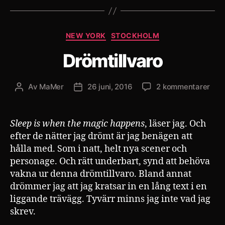
Kategorier
NEW YORK
STOCKHOLM
Drömtillvaro
till
Av
MaMer
26 juni, 2016
2 kommentarer
Inläggsförfattare
Inläggsdatum
Dröm
Sleep is when the magic happens
, läser jag. Och
efter de nätter jag drömt är jag benägen att
hålla med. Som i natt, helt nya scener och
personage. Och rätt underbart, synd att behöva
vakna ur denna drömtillvaro. Bland annat
drömmer jag att jag kratsar in en lång text i en
liggande trävägg. Tyvärr minns jag inte vad jag
skrev.