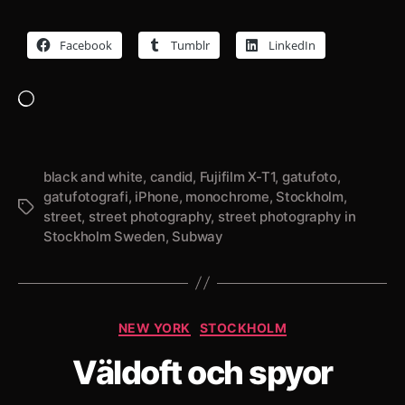
Facebook
Tumblr
LinkedIn
Laddar
in
…
black and white
,
candid
,
Fujifilm X-T1
,
gatufoto
,
gatufotografi
,
iPhone
,
monochrome
,
Stockholm
,
Etiketter
street
,
street photography
,
street photography in
Stockholm Sweden
,
Subway
Kategorier
NEW YORK
STOCKHOLM
Väldoft och spyor