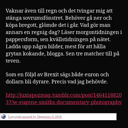
Vaknar även till regn och det tvingar mig att
stänga sovrumsfönstret. Behöver gå ner och
köpa bregott, glömde det i går. Vad gör man
annars en regnig dag? Läser morgontidningen i
pappersform, sen kvällstidningen på nätet.
Ladda upp några bilder, mest för att hålla
grytan kokande, blogga. Sen tre matcher till på
teven.
Som en följd av Brexit sägs både euron och
dollarn bli dyrare. Precis vad jag behövde.
http://juxtapozmag.tumblr.com/post/1464118820
37/w-eugene-smiths-documentary-photography
Copyright secured by Digiprove © 2016