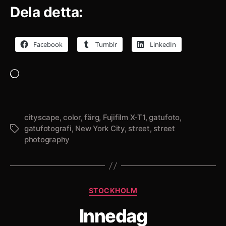
Dela detta:
Facebook
Tumblr
LinkedIn
Laddar
in
…
cityscape
,
color
,
färg
,
Fujifilm X-T1
,
gatufoto
,
gatufotografi
,
New York City
,
street
,
street
Etiketter
photography
Kategorier
STOCKHOLM
Innedag