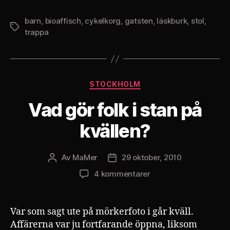
barn
,
bioaffisch
,
cykelkorg
,
gatsten
,
läskburk
,
stol
,
Etiketter
trappa
Kategorier
STOCKHOLM
Vad gör folk i stan på
kvällen?
Av
MaMer
29 oktober, 2010
Inläggsförfattare
Inläggsdatum
till
4 kommentarer
Vad
gör
folk
Var som sagt ute på mörkerfoto i går kväll.
i
Affärerna var ju fortfarande öppna, liksom
stan