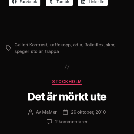
Facebook
Tumblr
LinkedIn
Galleri Kontrast
,
kaffekopp
,
ödla
,
Rolleiflex
,
skor
,
Etiketter
spegel
,
stolar
,
trappa
Kategorier
STOCKHOLM
Det är mörkt ute
Av
MaMer
29 oktober, 2010
Inläggsförfattare
Inläggsdatum
till
2 kommentarer
Det