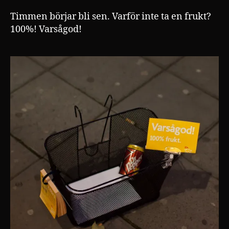
är
mörkt
Timmen börjar bli sen. Varför inte ta en frukt?
ute
100%! Varsågod!