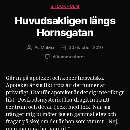
Kategorier
STOCKHOLM
Huvudsakligen längs
Hornsgatan
Av
MaMer
30 oktober, 2010
Inläggsförfattare
Inläggsdatum
till
6 kommentarer
Huvudsakligen
längs
Hornsgatan
Går in på apoteket och köper linsvätska.
Apoteket är sig likt trots att det numer är
privatägt. Utanför apoteket är det sig inte riktigt
likt. Postkodsmysteriet har dragit in i mitt
centrum och det är tjockt med folk. När jag
tränger mig ut möter jag en gammal elev och
frågar på skoj om det är hon som vunnit. ”Nej,
men mamma har vunnit!”