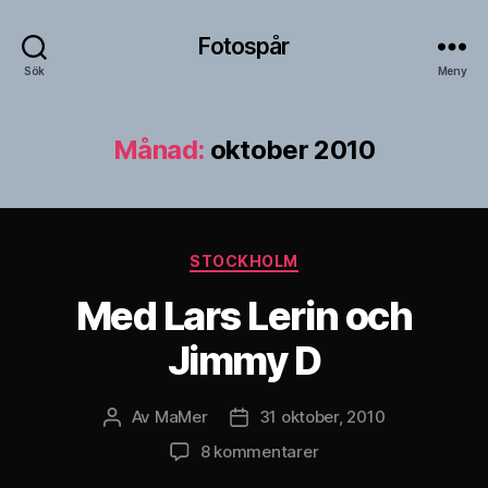
Fotospår
Sök
Meny
Månad:
oktober 2010
Kategorier
STOCKHOLM
Med Lars Lerin och
Jimmy D
Av
MaMer
31 oktober, 2010
Inläggsförfattare
Inläggsdatum
till
8 kommentarer
Med