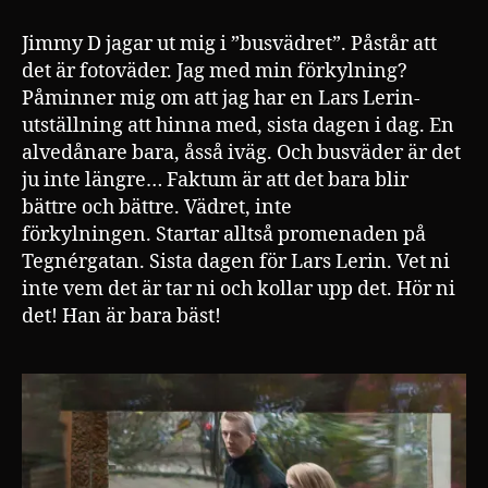
Lars
Lerin
Jimmy D jagar ut mig i ”busvädret”. Påstår att
och
det är fotoväder. Jag med min förkylning?
Jimmy
Påminner mig om att jag har en Lars Lerin-
D
utställning att hinna med, sista dagen i dag. En
alvedånare bara, åsså iväg. Och busväder är det
ju inte längre… Faktum är att det bara blir
bättre och bättre. Vädret, inte
förkylningen. Startar alltså promenaden på
Tegnérgatan. Sista dagen för Lars Lerin. Vet ni
inte vem det är tar ni och kollar upp det. Hör ni
det! Han är bara bäst!