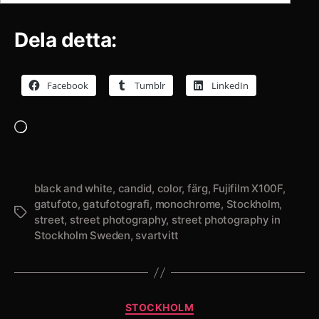
Dela detta:
Facebook
Tumblr
LinkedIn
Laddar
in
…
black and white
,
candid
,
color
,
färg
,
Fujifilm X100F
,
gatufoto
,
gatufotografi
,
monochrome
,
Stockholm
,
Etiketter
street
,
street photography
,
street photography in
Stockholm Sweden
,
svartvitt
Kategorier
STOCKHOLM