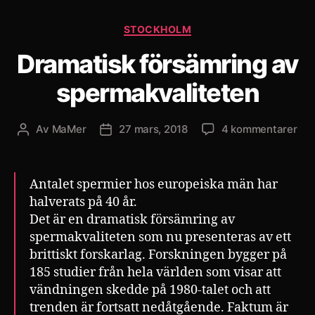
Kategorier
STOCKHOLM
Dramatisk försämring av
spermakvaliteten
till
Av
MaMer
27 mars, 2018
4 kommentarer
Inläggsförfattare
Inläggsdatum
Dra
för
av
Antalet spermier hos europeiska män har
spe
halverats på 40 år.
Det är en dramatisk försämring av
spermakvaliteten som nu presenteras av ett
brittiskt forskarlag. Forskningen bygger på
185 studier från hela världen som visar att
vändningen skedde på 1980-talet och att
trenden är fortsatt nedåtgående. Faktum är