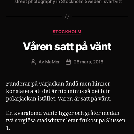
street photography in Stockholm Sweden
,
svartvitt
Kategorier
STOCKHOLM
Våren satt på vänt
Av
MaMer
28 mars, 2018
Inläggsförfattare
Inläggsdatum
Funderar på vårjackan ändå men hinner
konstatera att det är nio minus så det blir
polarjackan istället. Våren är satt på vänt.
En kvarglömd vante ligger och gråter medan
två sorglösa stadsduvor letar frukost på Slussen
T.