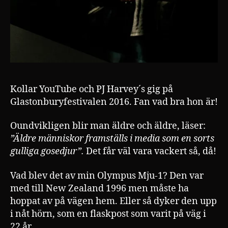
Kollar YouTube och PJ Harvey´s gig på
Glastonburyfestivalen 2016. Fan vad bra hon är!
Oundvikligen blir man äldre och äldre, läser:
”Äldre människor framställs i media som en sorts
gulliga gosedjur”.
Det får väl vara vackert så, då!
Vad blev det av min Olympus Mju-1? Den var
med till New Zealand 1996 men måste ha
hoppat av på vägen hem. Eller så dyker den upp
i nåt hörn, som en flaskpost som varit på väg i
22 år.