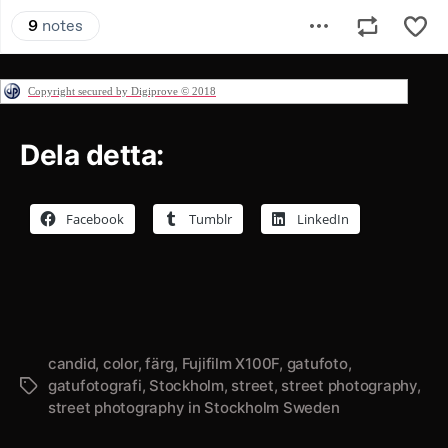
Copyright secured by Digiprove © 2018
Dela detta:
Facebook
Tumblr
LinkedIn
candid
,
color
,
färg
,
Fujifilm X100F
,
gatufoto
,
gatufotografi
,
Stockholm
,
street
,
street photography
,
Etiketter
street photography in Stockholm Sweden