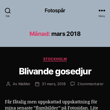
Fotospår
Sök
Meny
Månad:
mars 2018
Kategorier
STOCKHOLM
Blivande gosedjur
till
Av
MaMer
31 mars, 2018
2 kommentarer
Inläggsförfattare
Inläggsdatum
Bli
gos
Får fåtalig men uppskattad uppskattning för
mina senaste ”flumbilder” på Fotosidan. Lite