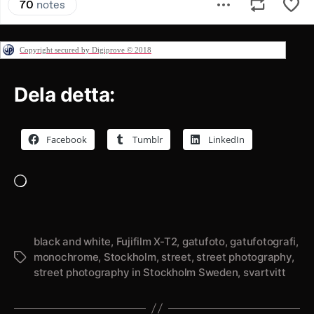
Copyright secured by Digiprove © 2018
Dela detta:
Facebook
Tumblr
LinkedIn
Laddar
in
…
black and white
,
Fujifilm X-T2
,
gatufoto
,
gatufotografi
,
monochrome
,
Stockholm
,
street
,
street photography
,
Etiketter
street photography in Stockholm Sweden
,
svartvitt