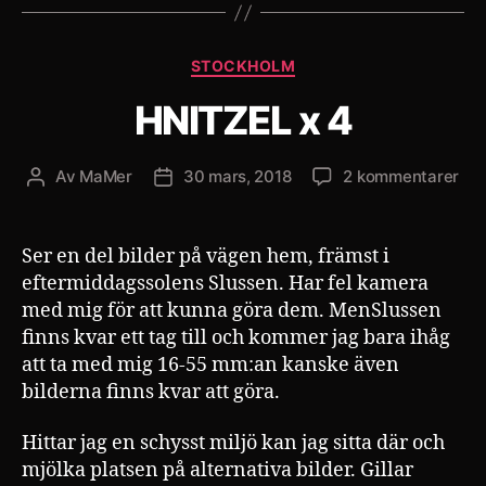
Kategorier
STOCKHOLM
HNITZEL x 4
till
Av
MaMer
30 mars, 2018
2 kommentarer
Inläggsförfattare
Inläggsdatum
HN
x
4
Ser en del bilder på vägen hem, främst i
eftermiddagssolens Slussen. Har fel kamera
med mig för att kunna göra dem. MenSlussen
finns kvar ett tag till och kommer jag bara ihåg
att ta med mig 16-55 mm:an kanske även
bilderna finns kvar att göra.
Hittar jag en schysst miljö kan jag sitta där och
mjölka platsen på alternativa bilder. Gillar