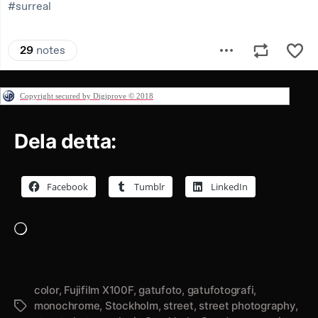
Copyright secured by Digiprove © 2018
Dela detta:
Facebook
Tumblr
LinkedIn
Laddar
in
…
color
,
Fujifilm X100F
,
gatufoto
,
gatufotografi
,
monochrome
,
Stockholm
,
street
,
street photography
,
Etiketter