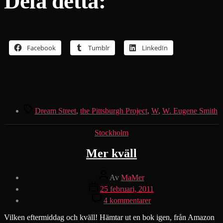
Dela detta:
Facebook
Tumblr
LinkedIn
Etiketter
Dream Street
,
the Pittsburgh Project
,
W
,
W. Eugene Smith
Kategorier
Stockholm
Mer kväll
Inläggsförfattare
Av
MaMer
Inläggsdatum
25 februari, 2011
till
4 kommentarer
Mer
kväll
Vilken eftermiddag och kväll! Hämtar ut en bok igen, från Amazon