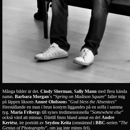
Många bilder är det.
Cindy Sherman
,
Sally Mann
med flera kända
namn.
Barbara Morgan
´s ”S
pring on Madison Square
” faller mig
på läppen liksom
Anneé Olofsson
s ”
God bless the Absentees
”
föreställande en man i brun kostym liggandes på en soffa i samma
tyg.
Maria Friberg
s till synes tredimensionella ”
Somewhere else
”
också värd att minnas. Därtill finns bland annat en del
Andre
Kertész
, tre porträtt av
Seydou Keita
(omnämnd i
BBC
-serien ”
The
Genius of Photography
”, om jag inte minns fel).