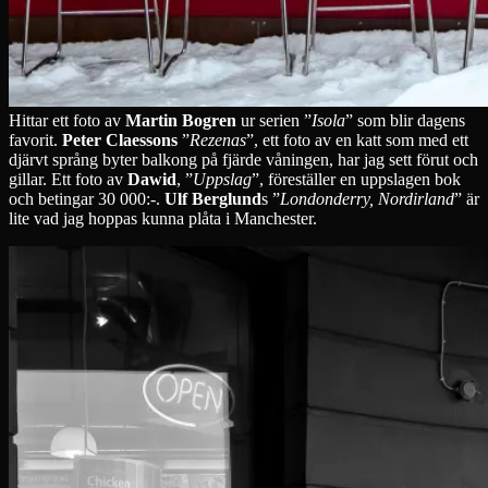
Hittar ett foto av
Martin Bogren
ur serien ”
Isola
” som blir dagens
favorit.
Peter Claessons
”
Rezenas
”, ett foto av en katt som med ett
djärvt språng byter balkong på fjärde våningen, har jag sett förut och
gillar. Ett foto av
Dawid
, ”
Uppslag
”, föreställer en uppslagen bok
och betingar 30 000:-.
Ulf Berglund
s ”
Londonderry, Nordirland
” är
lite vad jag hoppas kunna plåta i Manchester.