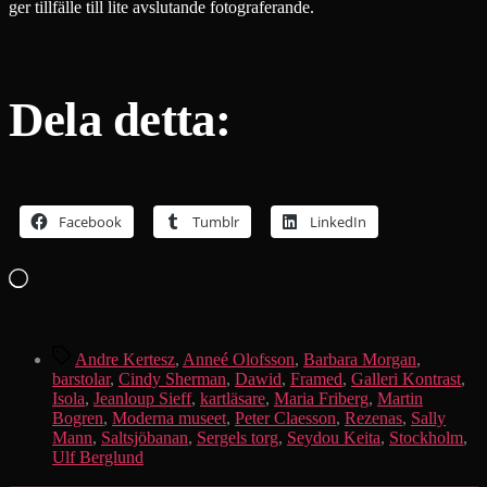
ger tillfälle till lite avslutande fotograferande.
Dela detta:
Facebook
Tumblr
LinkedIn
Laddar
in
…
Etiketter
Andre Kertesz
,
Anneé Olofsson
,
Barbara Morgan
,
barstolar
,
Cindy Sherman
,
Dawid
,
Framed
,
Galleri Kontrast
,
Isola
,
Jeanloup Sieff
,
kartläsare
,
Maria Friberg
,
Martin
Bogren
,
Moderna museet
,
Peter Claesson
,
Rezenas
,
Sally
Mann
,
Saltsjöbanan
,
Sergels torg
,
Seydou Keita
,
Stockholm
,
Ulf Berglund