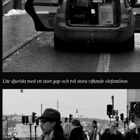
Lite djuriskt med ett stort gap och två stora viftande elefantöron.