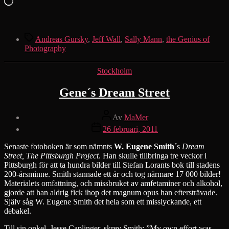
Laddar
in
…
Etiketter
Andreas Gursky
,
Jeff Wall
,
Sally Mann
,
the Genius of
Photography
Kategorier
Stockholm
Gene´s Dream Street
Inläggsförfattare
Av
MaMer
Inläggsdatum
26 februari, 2011
Senaste fotoboken är som nämnts
W. Eugene Smith
´s
Dream
Street, The Pittsburgh Project
. Han
skulle tillbringa tre veckor i
Pittsburgh för att ta hundra bilder till Stefan Lorants bok till stadens
200-årsminne. Smith stannade ett år och tog närmare 17 000 bilder!
Materialets omfattning, och missbruket av amfetaminer och alkohol,
gjorde att han aldrig fick ihop det magnum opus han eftersträvade.
Själv såg W. Eugene Smith det hela som ett misslyckande, ett
debakel.
Till sin onkel, Jesse Caplinger, skrev Smith: ”My own effort was