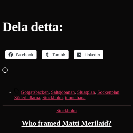
Dela detta:
Facebook
Tumblr
LinkedIn
Laddar
in
…
Etiketter
Götgatsbacken
,
Saltsjöbanan
,
Slussplan
,
Sockenplan
,
Söderhallarna
,
Stockholm
,
tunnelbana
Kategorier
Stockholm
Who framed Matti Merilaid?