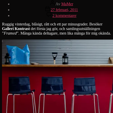
Inläggsförfattare
Av
MaMer
Inläggsdatum
27 februari, 2011
till
2 kommentarer
Who
framed
Ruggig vinterdag, blåsigt, rått och ett par minusgrader. Besöker
Matti
Galleri Kontrast
det första jag gör, och samlingsutställningen
Merilaid?
”
Framed
”. Många kända deltagare, men lika många för mig okända.