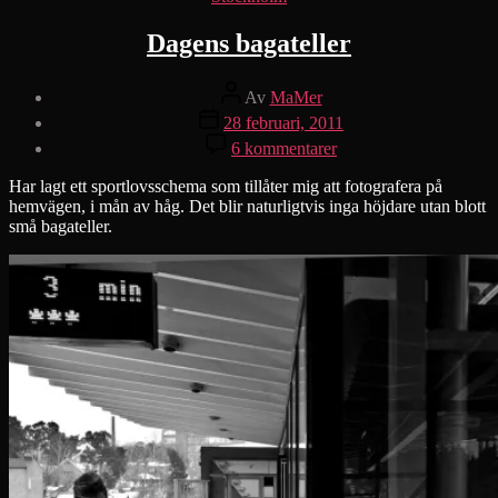
Dagens bagateller
Inläggsförfattare
Av
MaMer
Inläggsdatum
28 februari, 2011
till
6 kommentarer
Dagens
bagateller
Har lagt ett sportlovsschema som tillåter mig att fotografera på
hemvägen, i mån av håg. Det blir naturligtvis inga höjdare utan blott
små bagateller.