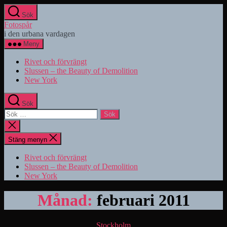
Hoppa
Sök
till
Fotospår
innehåll
i den urbana vardagen
Meny
Rivet och förvrängt
Slussen – the Beauty of Demolition
New York
Sök
Sök
efter:
Stäng
sökningen
Stäng menyn
Rivet och förvrängt
Slussen – the Beauty of Demolition
New York
Månad:
februari 2011
Kategorier
Stockholm