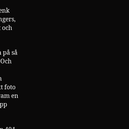
Genk
ngers,
t och
a på så
. Och
h
t foto
fram en
upp