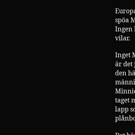
Europa
spöa M
Ingen 
vilar.
Inget M
är det
den hä
männis
Minnie
taget 
lapp s
plånb