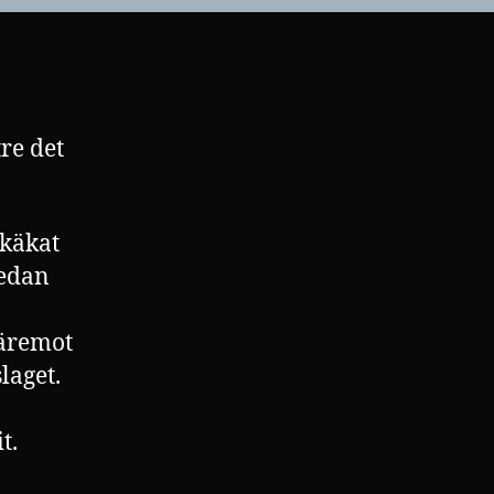
mesta
re det
 käkat
redan
däremot
laget.
t.