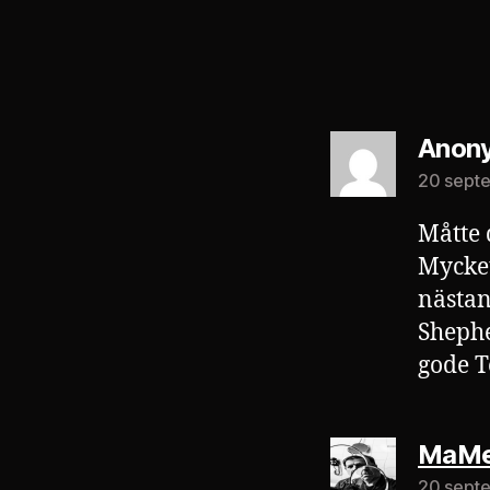
Anon
20 septe
Måtte 
Mycket
nästan
Shephe
gode T
MaMe
20 septe