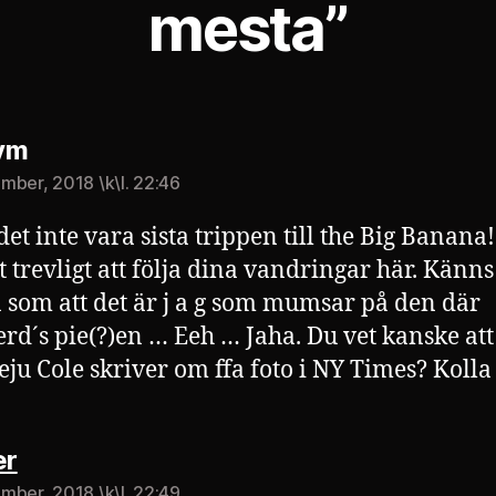
mesta”
säger:
ym
mber, 2018 \k\l. 22:46
det inte vara sista trippen till the Big Banana!
 trevligt att följa dina vandringar här. Känns
 som att det är j a g som mumsar på den där
rd´s pie(?)en … Eeh … Jaha. Du vet kanske at
eju Cole skriver om ffa foto i NY Times? Kolla 
säger:
r
mber, 2018 \k\l. 22:49