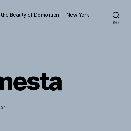
 the Beauty of Demolition
New York
Sök
 mesta
till
er
Nästsista
av
det