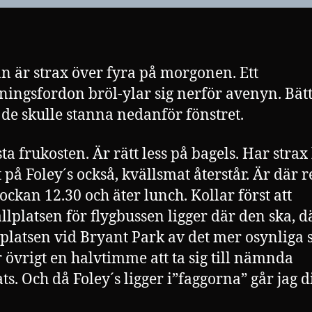
n är strax över fyra på morgonen. Ett
ningsfordon bröl-ylar sig nerför avenyn. Bätt
de skulle stanna nedanför fönstret.
sta frukosten. Är rätt less på bagels. Har strax
t på Foley´s också, kvällsmat återstår. Är där 
lockan 12.30 och äter lunch. Kollar först att
llplatsen för flygbussen ligger där den ska, 
lplatsen vid Bryant Park av det mer osynliga s
r övrigt en halvtimme att ta sig till nämnda
ts. Och då Foley´s ligger i”faggorna” går jag di