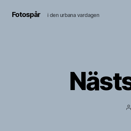
Fotospår
i den urbana vardagen
Nästs
I