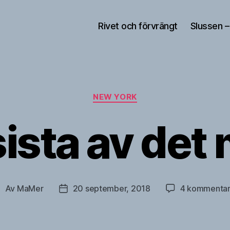
Rivet och förvrängt
Slussen –
Kategorier
NEW YORK
ista av det
Av
MaMer
20 september, 2018
4 kommentar
nläggsförfattare
Inläggsdatum