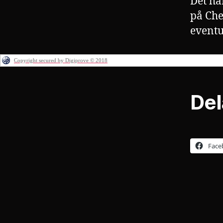
Det hä
på Che
eventue
Copyright secured by Digiprove © 2018
Del
Face