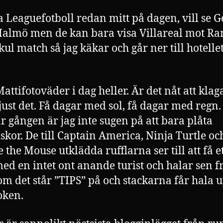
 Leaguefotboll redan mitt på dagen, vill se 
almö men de kan bara visa Villareal mot Ra
kul match så jag käkar och går ner till hotelle
attifotoväder i dag heller. Är det nåt att klag
 just det. Få dagar med sol, få dagar med regn
r gången är jag inte sugen på att bara plåta
kor. De till Captain America, Ninja Turtle oc
 the Mouse utklädda rufflarna ser till att få et
med en intet ont anande turist och halar sen 
om det står ”TIPS” på och stackarna får hala 
oken.