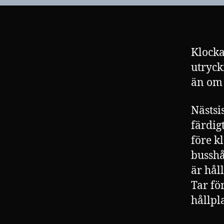
Klocka
utryck
än om 
Nästsi
färdig
före k
busshå
är hål
Tar fö
hållpla