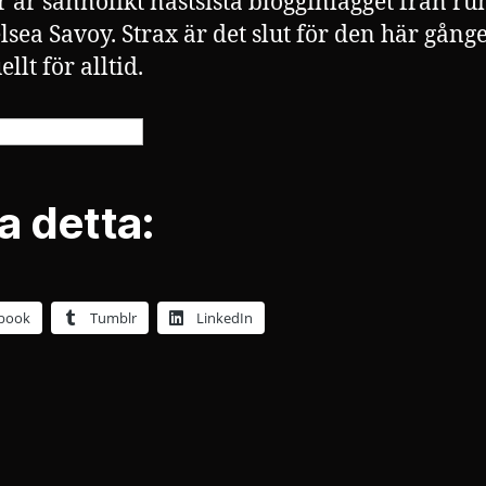
r är sannolikt nästsista blogginlägget från r
lsea Savoy. Strax är det slut för den här gång
llt för alltid.
a detta:
book
Tumblr
LinkedIn