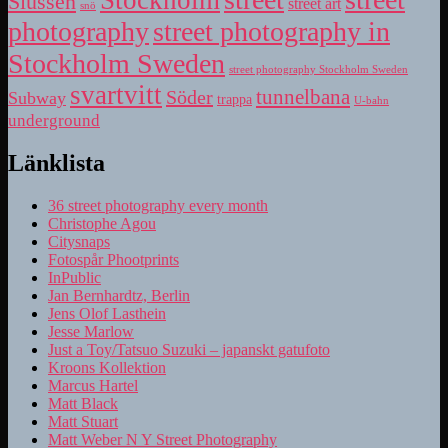
Slussen
street art
snö
photography
street photography in
Stockholm Sweden
street photography Stockholm Sweden
svartvitt
tunnelbana
Söder
Subway
trappa
U-bahn
underground
Länklista
36 street photography every month
Christophe Agou
Citysnaps
Fotospår Phootprints
InPublic
Jan Bernhardtz, Berlin
Jens Olof Lasthein
Jesse Marlow
Just a Toy/Tatsuo Suzuki – japanskt gatufoto
Kroons Kollektion
Marcus Hartel
Matt Black
Matt Stuart
Matt Weber N Y Street Photography