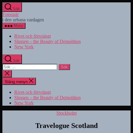
Hoppa
Sök
till
Fotospår
innehåll
i den urbana vardagen
Meny
Rivet och förvrängt
Slussen – the Beauty of Demolition
New York
Sök
Sök
efter:
Stäng
sökningen
Stäng menyn
Rivet och förvrängt
Slussen – the Beauty of Demolition
New York
Kategorier
Stockholm
Travelogue Scotland