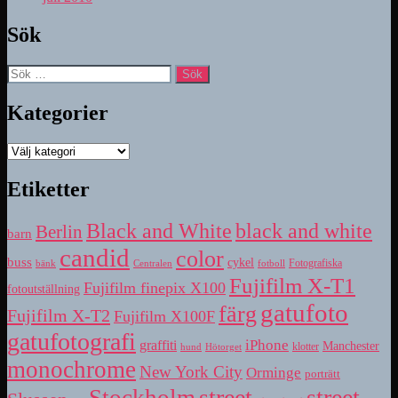
Sök
Sök
efter:
Kategorier
Kategorier
Etiketter
Black and White
black and white
Berlin
barn
candid
color
buss
cykel
bänk
fotboll
Fotografiska
Centralen
Fujifilm X-T1
Fujifilm finepix X100
fotoutställning
gatufoto
färg
Fujifilm X-T2
Fujifilm X100F
gatufotografi
iPhone
graffiti
Manchester
klotter
hund
Hötorget
monochrome
New York City
Orminge
porträtt
street
street
Stockholm