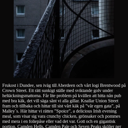
Frukost i Dundee, sen iväg till Aberdeen och vårt logi Brentwood på
Crown Street. Ett rätt sunkigt ställe med sviktande golv under
heltäckningsmattorna. Får lite problem på kvällen att hitta nån pub
med bra käk, det vill säga sånt vi alla gillar. Knallar Union Street
fram och tillbaka och hittar till sist vårt käk på ”vår egen gata”, på
Malley´s. Här hittar vi rätten ”Spoice”, a delicious Irish evening
meal, som visar sig vara crunchy chicken, grönsaker och pommes
med mera i en foliepåse eller vad det var. Gott och en gigantisk
portion. Camden Hells, Camden Pale och Seven Peaks sköljer ner