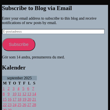
Subscribe to Blog via Email
Enter your email address to subscribe to this blog and receive
notifications of new posts by email.
E-
postadress
Subscribe
Gör som 14 andra, prenumerera du med.
Kalender
september 2025
M
T
O
T
F
L
S
1
2
3
4
5
6
7
8
9
10
11
12
13
14
15
16
17
18
19
20
21
22
23
24
25
26
27
28