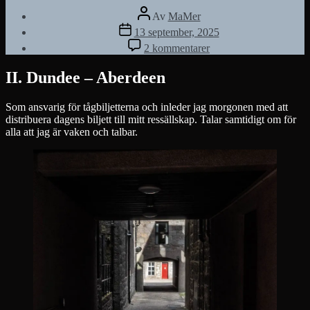
Inläggsförfattare
Av
MaMer
Inläggsdatum
13 september, 2025
till
2 kommentarer
Travelogue
Scotland
II. Dundee – Aberdeen
Som ansvarig för tågbiljetterna och inleder jag morgonen med att
distribuera dagens biljett till mitt ressällskap. Talar samtidigt om för
alla att jag är vaken och talbar.