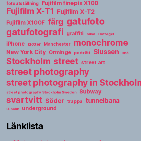
Fujifilm finepix X100
fotoutställning
Fujifilm X-T1
Fujifilm X-T2
gatufoto
färg
Fujifilm X100F
gatufotografi
graffiti
hund
Hötorget
monochrome
iPhone
Manchester
klotter
Slussen
New York City
Orminge
porträtt
snö
street
Stockholm
street art
street photography
street photography in Stockho
Subway
street photography Stockholm Sweden
svartvitt
tunnelbana
Söder
trappa
underground
U-bahn
Länklista