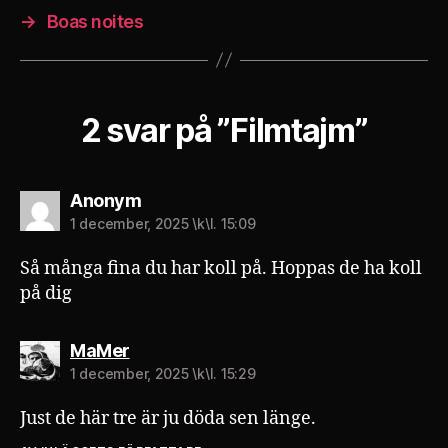
→
Boas noites
2 svar på ”Filmtajm”
säger:
Anonym
1 december, 2025 \k\l. 15:09
Så många fina du har koll på. Hoppas de ha koll
på dig
säger:
MaMer
1 december, 2025 \k\l. 15:29
Just de här tre är ju döda sen länge.