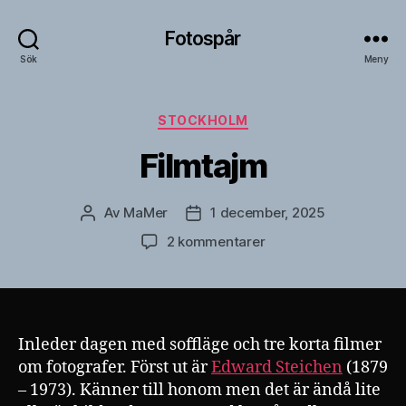
Fotospår
Sök
Meny
Kategorier
STOCKHOLM
Filmtajm
Av
MaMer
1 december, 2025
Inläggsförfattare
Inläggsdatum
till
2 kommentarer
Filmtajm
Inleder dagen med soffläge och tre korta filmer
om fotografer. Först ut är
Edward Steichen
(1879
– 1973). Känner till honom men det är ändå lite