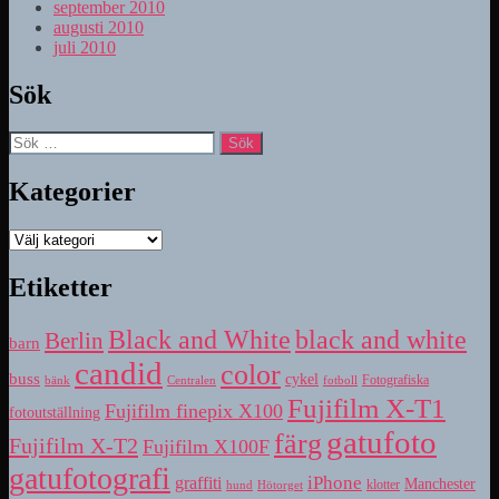
september 2010
augusti 2010
juli 2010
Sök
Sök
efter:
Kategorier
Kategorier
Etiketter
Black and White
black and white
Berlin
barn
candid
color
buss
cykel
bänk
fotboll
Fotografiska
Centralen
Fujifilm X-T1
Fujifilm finepix X100
fotoutställning
gatufoto
färg
Fujifilm X-T2
Fujifilm X100F
gatufotografi
iPhone
graffiti
Manchester
klotter
hund
Hötorget