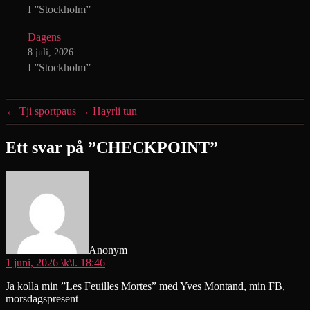
I ”Stockholm”
Dagens
8 juli, 2026
I ”Stockholm”
←
Tji sportpaus
→
Hayrli tun
Ett svar på ”CHECKPOINT”
säger:
Anonym
1 juni, 2026 \k\l. 18:46
Ja kolla min ”Les Feuilles Mortes” med Yves Montand, min FB,
morsdagspresent