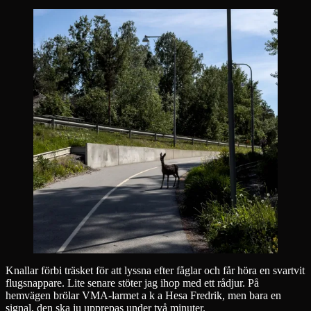
Knallar förbi träsket för att lyssna efter fåglar och får höra en svartvit
flugsnappare. Lite senare stöter jag ihop med ett rådjur. På
hemvägen brölar VMA-larmet a k a Hesa Fredrik, men bara en
signal, den ska ju upprepas under två minuter.