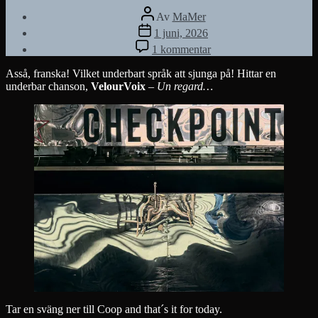
Inläggsförfattare
Av
MaMer
Inläggsdatum
1 juni, 2026
till
1 kommentar
CHECKPOINT
Asså, franska! Vilket underbart språk att sjunga på! Hittar en
underbar chanson,
VelourVoix
–
Un regard…
Tar en sväng ner till Coop and that´s it for today.