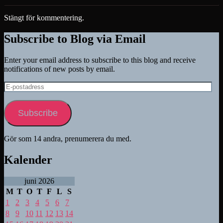
Stängt för kommentering.
Subscribe to Blog via Email
Enter your email address to subscribe to this blog and receive
notifications of new posts by email.
E-
postadress
Subscribe
Gör som 14 andra, prenumerera du med.
Kalender
juni 2026
M
T
O
T
F
L
S
1
2
3
4
5
6
7
8
9
10
11
12
13
14