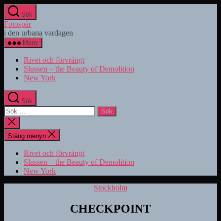
Hoppa
Sök
till
Fotospår
innehåll
i den urbana vardagen
Meny
Rivet och förvrängt
Slussen – the Beauty of Demolition
New York
Sök
Sök
efter:
Stäng
sökningen
Stäng menyn
Rivet och förvrängt
Slussen – the Beauty of Demolition
New York
Kategorier
Stockholm
CHECKPOINT