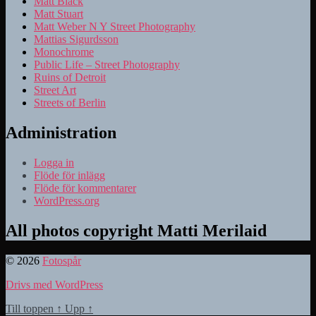
Matt Black
Matt Stuart
Matt Weber N Y Street Photography
Mattias Sigurdsson
Monochrome
Public Life – Street Photography
Ruins of Detroit
Street Art
Streets of Berlin
Administration
Logga in
Flöde för inlägg
Flöde för kommentarer
WordPress.org
All photos copyright Matti Merilaid
© 2026
Fotospår
Drivs med WordPress
Till toppen
↑
Upp
↑