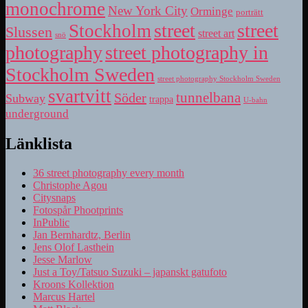
monochrome
New York City
Orminge
porträtt
street
street
Stockholm
Slussen
street art
snö
photography
street photography in
Stockholm Sweden
street photography Stockholm Sweden
svartvitt
tunnelbana
Söder
Subway
trappa
U-bahn
underground
Länklista
36 street photography every month
Christophe Agou
Citysnaps
Fotospår Phootprints
InPublic
Jan Bernhardtz, Berlin
Jens Olof Lasthein
Jesse Marlow
Just a Toy/Tatsuo Suzuki – japanskt gatufoto
Kroons Kollektion
Marcus Hartel