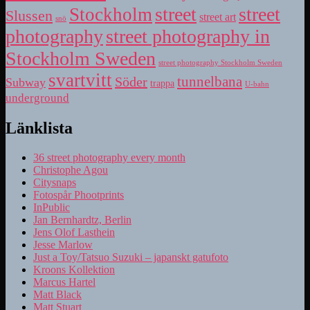
street
street
Stockholm
Slussen
street art
snö
photography
street photography in
Stockholm Sweden
street photography Stockholm Sweden
svartvitt
tunnelbana
Söder
Subway
trappa
U-bahn
underground
Länklista
36 street photography every month
Christophe Agou
Citysnaps
Fotospår Phootprints
InPublic
Jan Bernhardtz, Berlin
Jens Olof Lasthein
Jesse Marlow
Just a Toy/Tatsuo Suzuki – japanskt gatufoto
Kroons Kollektion
Marcus Hartel
Matt Black
Matt Stuart