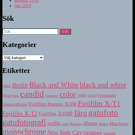
augusti 2010
juli 2010
Sök
Sök
efter:
Kategorier
Kategorier
Etiketter
Black and White
black and white
Berlin
barn
candid
color
buss
cykel
bänk
fotboll
Fotografiska
Centralen
Fujifilm X-T1
Fujifilm finepix X100
fotoutställning
gatufoto
färg
Fujifilm X-T2
Fujifilm X100F
gatufotografi
iPhone
graffiti
Manchester
klotter
hund
Hötorget
monochrome
New York City
Orminge
porträtt