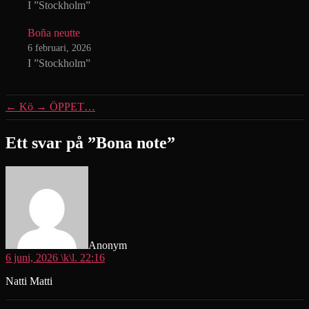
I ”Stockholm”
Boña neutte
6 februari, 2026
I ”Stockholm”
←
Kö
→
ÖPPET…
Ett svar på ”Bona note”
säger:
Anonym
6 juni, 2026 \k\l. 22:16
Natti Matti