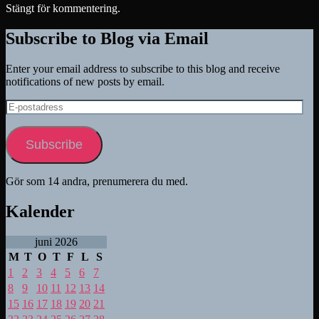
Stängt för kommentering.
Subscribe to Blog via Email
Enter your email address to subscribe to this blog and receive
notifications of new posts by email.
E-
postadress
Subscribe
Gör som 14 andra, prenumerera du med.
Kalender
juni 2026
M
T
O
T
F
L
S
1
2
3
4
5
6
7
8
9
10
11
12
13
14
15
16
17
18
19
20
21