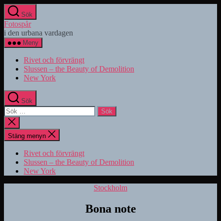
Hoppa
Sök
till
Fotospår
innehåll
i den urbana vardagen
Meny
Rivet och förvrängt
Slussen – the Beauty of Demolition
New York
Sök
Sök
efter:
Stäng
sökningen
Stäng menyn
Rivet och förvrängt
Slussen – the Beauty of Demolition
New York
Kategorier
Stockholm
Bona note