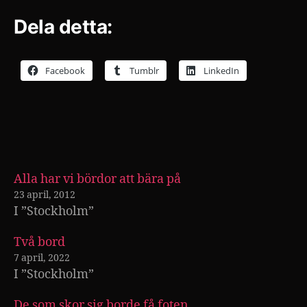
Dela detta:
Facebook
Tumblr
LinkedIn
Alla har vi bördor att bära på
23 april, 2012
I ”Stockholm”
Två bord
7 april, 2022
I ”Stockholm”
De som skor sig borde få foten