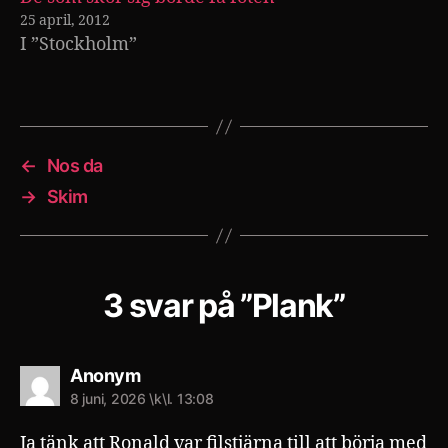
25 april, 2012
I ”Stockholm”
←
Nos da
→
Skim
3 svar på ”Plank”
säger:
Anonym
8 juni, 2026 \k\l. 13:08
Ja tänk att Ronald var filstjärna till att börja med