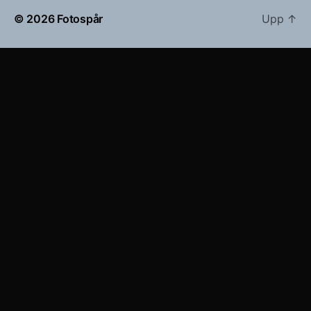
© 2026
Fotospår
Upp
↑