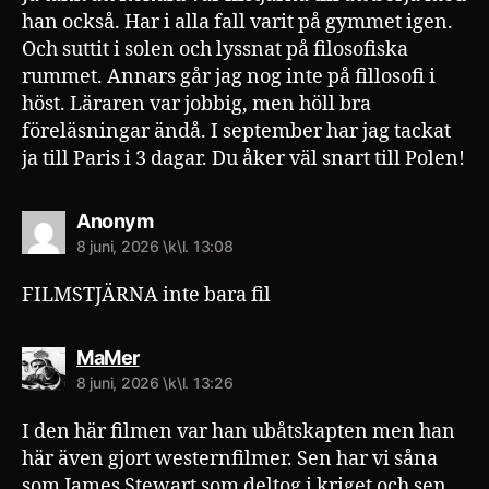
han också. Har i alla fall varit på gymmet igen.
Och suttit i solen och lyssnat på filosofiska
rummet. Annars går jag nog inte på fillosofi i
höst. Läraren var jobbig, men höll bra
föreläsningar ändå. I september har jag tackat
ja till Paris i 3 dagar. Du åker väl snart till Polen!
säger:
Anonym
8 juni, 2026 \k\l. 13:08
FILMSTJÄRNA inte bara fil
säger:
MaMer
8 juni, 2026 \k\l. 13:26
I den här filmen var han ubåtskapten men han
här även gjort westernfilmer. Sen har vi såna
som James Stewart som deltog i kriget och sen