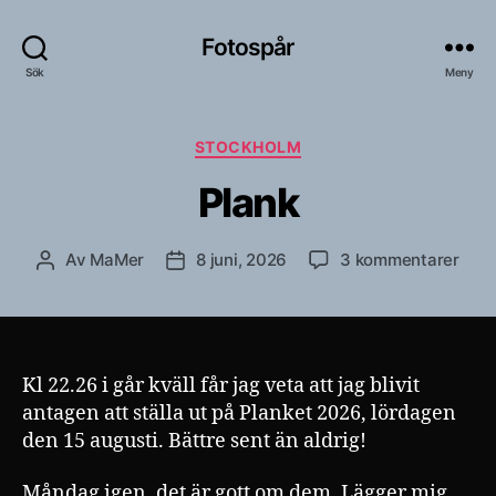
Fotospår
Sök
Meny
Kategorier
STOCKHOLM
Plank
till
Av
MaMer
8 juni, 2026
3 kommentarer
Inläggsförfattare
Inläggsdatum
Plan
Kl 22.26 i går kväll får jag veta att jag blivit
antagen att ställa ut på Planket 2026, lördagen
den 15 augusti. Bättre sent än aldrig!
Måndag igen, det är gott om dem. Lägger mig