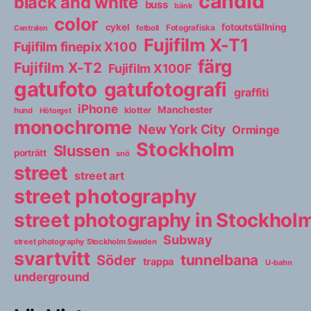
candid
black and white
buss
bänk
color
cykel
fotoutställning
fotboll
Fotografiska
Centralen
Fujifilm X-T1
Fujifilm finepix X100
färg
Fujifilm X-T2
Fujifilm X100F
gatufoto
gatufotografi
graffiti
iPhone
Manchester
klotter
hund
Hötorget
monochrome
New York City
Orminge
Stockholm
Slussen
porträtt
snö
street
street art
street photography
street photography in Stockho
Subway
street photography Stockholm Sweden
svartvitt
tunnelbana
Söder
trappa
U-bahn
underground