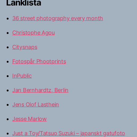
Länklista
36 street photography every month
Christophe Agou
Citysnaps
Fotospår Phootprints
InPublic
Jan Bernhardtz, Berlin
Jens Olof Lasthein
Jesse Marlow
Just a Toy/Tatsuo Suzuki – japanskt gatufoto