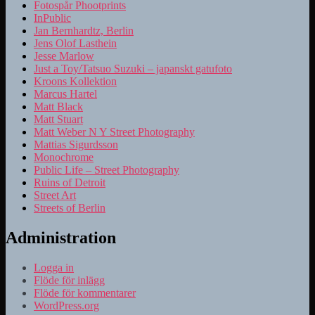
Fotospår Phootprints
InPublic
Jan Bernhardtz, Berlin
Jens Olof Lasthein
Jesse Marlow
Just a Toy/Tatsuo Suzuki – japanskt gatufoto
Kroons Kollektion
Marcus Hartel
Matt Black
Matt Stuart
Matt Weber N Y Street Photography
Mattias Sigurdsson
Monochrome
Public Life – Street Photography
Ruins of Detroit
Street Art
Streets of Berlin
Administration
Logga in
Flöde för inlägg
Flöde för kommentarer
WordPress.org