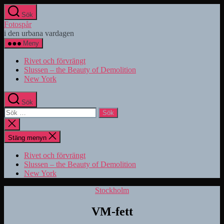
Hoppa
Sök
till
Fotospår
innehåll
i den urbana vardagen
Meny
Rivet och förvrängt
Slussen – the Beauty of Demolition
New York
Sök
Sök
efter:
Stäng
sökningen
Stäng menyn
Rivet och förvrängt
Slussen – the Beauty of Demolition
New York
Kategorier
Stockholm
VM-fett