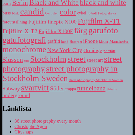
Black and White
black and white
Berlin
barn
candid
color
buss
cykel
bänk
fotboll
Fotografiska
Centralen
Fujifilm X-T1
Fujifilm finepix X100
fotoutställning
gatufoto
färg
Fujifilm X-T2
Fujifilm X100F
gatufotografi
iPhone
graffiti
Manchester
klotter
hund
Hötorget
monochrome
New York City
Orminge
porträtt
street
street
Stockholm
Slussen
street art
snö
photography
street photography in
Stockholm Sweden
street photography Stockholm Sweden
svartvitt
tunnelbana
Söder
Subway
trappa
U-bahn
underground
Länklista
36 street photography every month
Christophe Agou
Citysnaps