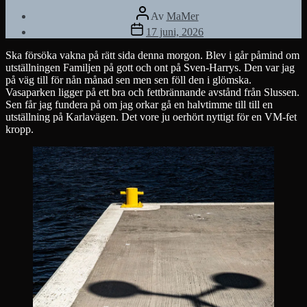
Inläggsförfattare
Av
MaMer
Inläggsdatum
17 juni, 2026
Ska försöka vakna på rätt sida denna morgon. Blev i går påmind om
utställningen Familjen på gott och ont på Sven-Harrys. Den var jag
på väg till för nån månad sen men sen föll den i glömska.
Vasaparken ligger på ett bra och fettbrännande avstånd från Slussen.
Sen får jag fundera på om jag orkar gå en halvtimme till till en
utställning på Karlavägen. Det vore ju oerhört nyttigt för en VM-fet
kropp.