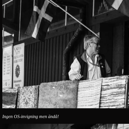
Ingen OS-invigning men ändå!