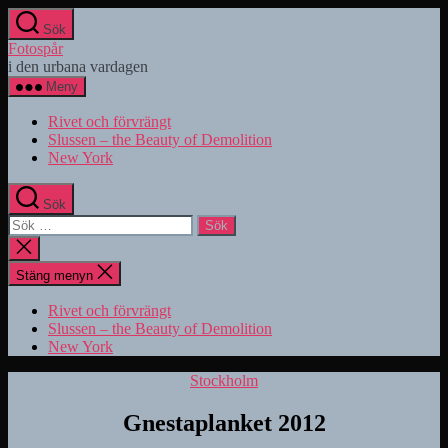
Hoppa
Sök
till
Fotospår
innehåll
i den urbana vardagen
Meny
Rivet och förvrängt
Slussen – the Beauty of Demolition
New York
Sök
Sök
efter:
Stäng
sökningen
Stäng menyn
Rivet och förvrängt
Slussen – the Beauty of Demolition
New York
Kategorier
Stockholm
Gnestaplanket 2012