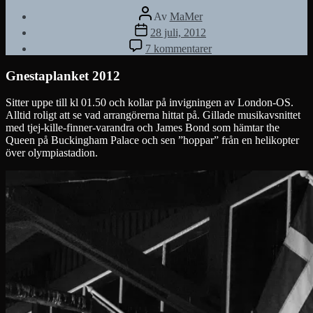
Inläggsförfattare
Av
MaMer
Inläggsdatum
28 juli, 2012
till
7 kommentarer
Gnestaplanket
2012
Gnestaplanket 2012
Sitter uppe till kl 01.50 och kollar på invigningen av London-OS.
Alltid roligt att se vad arrangörerna hittat på. Gillade musikavsnittet
med tjej-kille-finner-varandra och James Bond som hämtar the
Queen på Buckingham Palace och sen ”hoppar” från en helikopter
över olympiastadion.