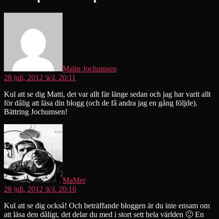
säger:
Malin Jochumsen
28 juli, 2012 \k\l. 20:11
Kul att se dig Matti, det var allt fär länge sedan och jag har varit allt
för dålig att läsa din blogg (och de få andra jag en gång följde).
Bättring Jochumsen!
säger:
MaMer
28 juli, 2012 \k\l. 20:16
Kul att se dig också! Och beträffande bloggen är du inte ensam om
att läsa den dåligt, det delar du med i stort sett hela världen 🙂 En