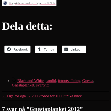
Copyright secured by Digiprove © 2012
Dela detta:
Facebook
Tumblr
LinkedIn
Etiketter
Black and White
,
candid
,
fotoutställning
,
Gnesta
,
Gnestaplanket
,
svartvitt
←
Öga för öga
→
200 kronor för 1000 unika klick
7 svar på ”Gnestaplanket 2012”