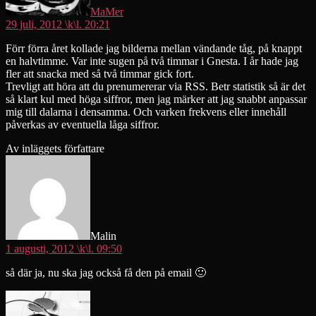
MaMer
29 juli, 2012 \k\l. 20:21
Förr förra året kollade jag bilderna mellan vändande tåg, på knappt
en halvtimme. Var inte sugen på två timmar i Gnesta. I år hade jag
fler att snacka med så två timmar gick fort.
Trevligt att höra att du prenumererar via RSS. Betr statistik så är det
så klart kul med höga siffror, men jag märker att jag snabbt anpassar
mig till dalarna i densamma. Och varken frekvens eller innehåll
påverkas av eventuella låga siffror.
Av inläggets författare
säger:
Malin
1 augusti, 2012 \k\l. 09:50
så där ja, nu ska jag också få den på email 🙂
säger: