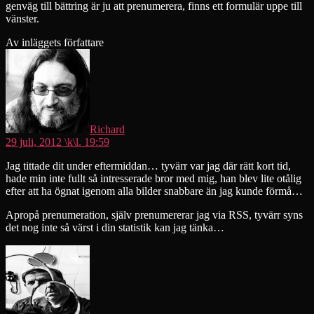
genväg till bättring är ju att prenumerera, finns ett formulär uppe till
vänster.
Av inläggets författare
säger:
Richard
29 juli, 2012 \k\l. 19:59
Jag tittade dit under eftermiddan… tyvärr var jag där rätt kort tid,
hade min inte fullt så intresserade bror med mig, han blev lite otålig
efter att ha ögnat igenom alla bilder snabbare än jag kunde förmå…
Apropå prenumeration, själv prenumererar jag via RSS, tyvärr syns
det nog inte så värst i din statistik kan jag tänka…
säger: