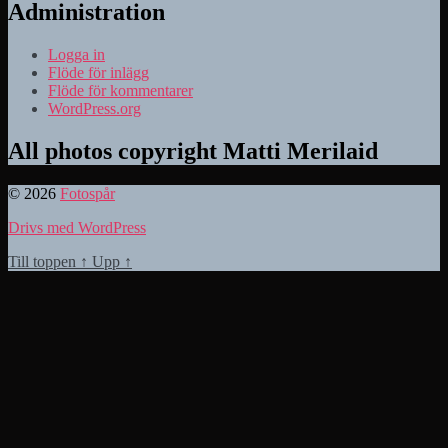
Administration
Logga in
Flöde för inlägg
Flöde för kommentarer
WordPress.org
All photos copyright Matti Merilaid
© 2026
Fotospår
Drivs med WordPress
Till toppen
↑
Upp
↑