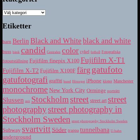
Kategorier
Etiketter
Black and White
black and white
Berlin
barn
candid
color
buss
cykel
bänk
fotboll
Fotografiska
Centralen
Fujifilm X-T1
Fujifilm finepix X100
fotoutställning
gatufoto
färg
Fujifilm X-T2
Fujifilm X100F
gatufotografi
iPhone
graffiti
Manchester
klotter
hund
Hötorget
monochrome
New York City
Orminge
porträtt
street
street
Stockholm
Slussen
street art
snö
photography
street photography in
Stockholm Sweden
street photography Stockholm Sweden
svartvitt
tunnelbana
Söder
Subway
trappa
U-bahn
underground