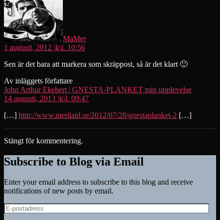
MaMer
1 augusti, 2012 \k\l. 10:56
Sen är det bara att markera som skräppost, så är det klart 🙂
Av inläggets författare
säger:
John Arthur Ekebert | GNESTA-PLANKET min upplevelse
14 augusti, 2013 \k\l. 09:47
[…]
http://www.merilaid.se/2012/07/28/gnestaplanket-2
[…]
Stängt för kommentering.
Subscribe to Blog via Email
Enter your email address to subscribe to this blog and receive
notifications of new posts by email.
E-
postadress