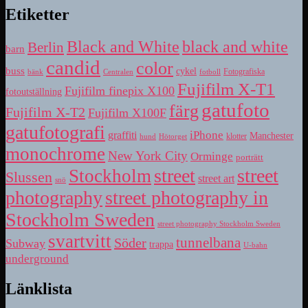
Etiketter
Black and White
black and white
Berlin
barn
candid
color
buss
cykel
bänk
fotboll
Fotografiska
Centralen
Fujifilm X-T1
Fujifilm finepix X100
fotoutställning
gatufoto
färg
Fujifilm X-T2
Fujifilm X100F
gatufotografi
iPhone
graffiti
Manchester
klotter
hund
Hötorget
monochrome
New York City
Orminge
porträtt
street
street
Stockholm
Slussen
street art
snö
photography
street photography in
Stockholm Sweden
street photography Stockholm Sweden
svartvitt
tunnelbana
Söder
Subway
trappa
U-bahn
underground
Länklista