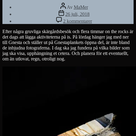
Inläggsförfattare
Av
MaMer
Inläggsdatum
26 juli, 2018
till
2 kommentarer
On
the
Efter några gruvliga skärgårdsbesök och flera timmar on the rocks är
rocks
det dags att lägga aktiviteterna på is. På lördag hänger jag med ner
till Gnesta och ställer ut på Gnestaplankets öppna del, är inte bland
de inbjudna fotograferna. I dag ska jag fundera på vilka bilder som
jag ska visa, upphängning et cetera. Och planera för ett eventuellt,
om än utlovat, regn, otroligt nog.