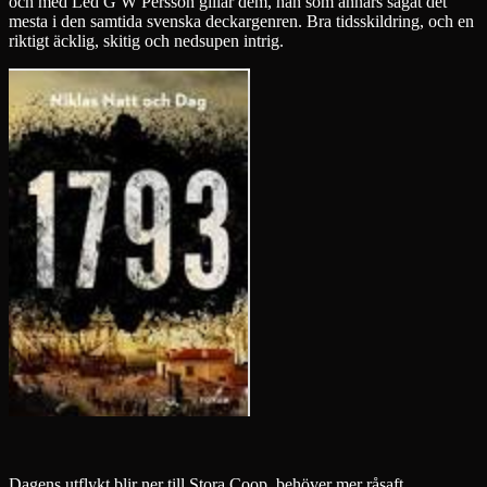
och med Led G W Persson gillar dem, han som annars sågat det
mesta i den samtida svenska deckargenren. Bra tidsskildring, och en
riktigt äcklig, skitig och nedsupen intrig.
Dagens utflykt blir ner till Stora Coop, behöver mer råsaft.