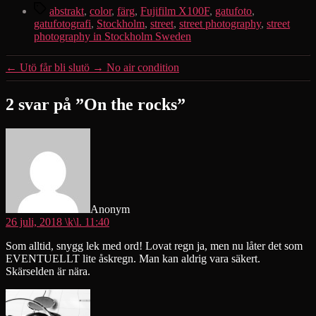
Etiketter
abstrakt
,
color
,
färg
,
Fujifilm X100F
,
gatufoto
,
gatufotografi
,
Stockholm
,
street
,
street photography
,
street
photography in Stockholm Sweden
←
Utö får bli slutö
→
No air condition
2 svar på ”On the rocks”
säger:
Anonym
26 juli, 2018 \k\l. 11:40
Som alltid, snygg lek med ord! Lovat regn ja, men nu låter det som
EVENTUELLT lite åskregn. Man kan aldrig vara säkert.
Skärselden är nära.
säger: