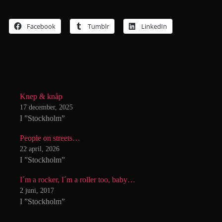
Facebook
Tumblr
LinkedIn
Knep & knåp
17 december, 2025
I ”Stockholm”
People on streets…
22 april, 2026
I ”Stockholm”
I´m a rocker, I´m a roller too, baby…
2 juni, 2017
I ”Stockholm”