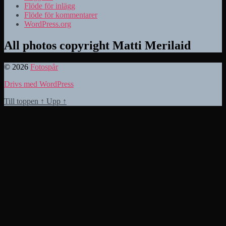
Flöde för inlägg
Flöde för kommentarer
WordPress.org
All photos copyright Matti Merilaid
© 2026
Fotospår
Drivs med WordPress
Till toppen
↑
Upp
↑