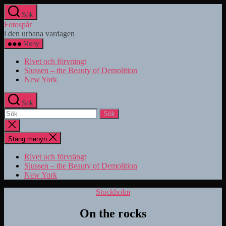
Hoppa
Sök
till
Fotospår
innehåll
i den urbana vardagen
Meny
Rivet och förvrängt
Slussen – the Beauty of Demolition
New York
Sök
Sök
efter:
Stäng
sökningen
Stäng menyn
Rivet och förvrängt
Slussen – the Beauty of Demolition
New York
Kategorier
Stockholm
On the rocks