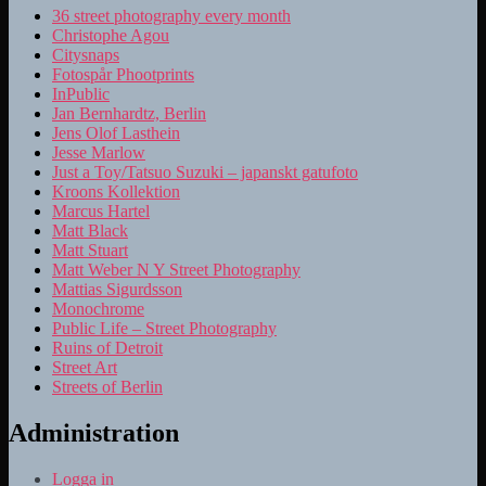
36 street photography every month
Christophe Agou
Citysnaps
Fotospår Phootprints
InPublic
Jan Bernhardtz, Berlin
Jens Olof Lasthein
Jesse Marlow
Just a Toy/Tatsuo Suzuki – japanskt gatufoto
Kroons Kollektion
Marcus Hartel
Matt Black
Matt Stuart
Matt Weber N Y Street Photography
Mattias Sigurdsson
Monochrome
Public Life – Street Photography
Ruins of Detroit
Street Art
Streets of Berlin
Administration
Logga in